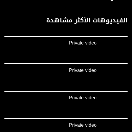
تويتر:
https://twitter.com/musawachannel
الفيديوهات الأكثر مشاهدة
يوتيوب:
https://www.youtube.com/channel/UCwJbDUmIxc-JX8PX53ek2Zg/feed
Private video
بينترست:
https://www.pinterest.com/musawachannel
فيميو:
https://vimeo.com/musawachannel
Private video
غوغل+:
://plus.google.com/u/0/b/115185778161375637310/115185778161375637310/posts/p/pub?
_ga=1.123333704.2101815806.1418341384
Private video
#_٤٨
48_#
‫#‏فلسطين_٤٨‬
‫#‏فلسطين_48‬
Private video
‪falasteen_48#‎‬