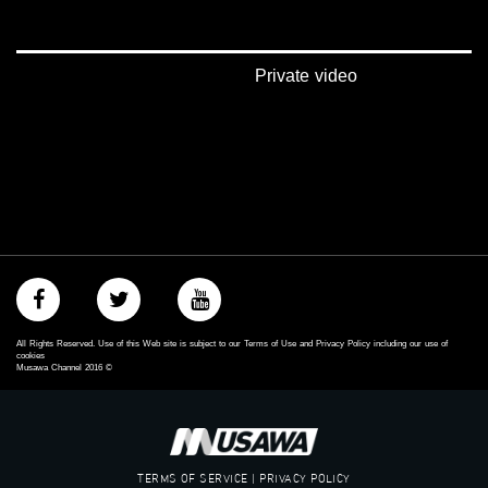
‫#‏عرب_٤٨
‪‎arab_48#‬
‫#‏تواصل‬
‫#‏اكسر_حصارك‬
Private video
‫#‏بلشنا_نرجع‬
‫#‏شعب_واحد‬
‪#‎mosawah‬
#musawa
#musawachannel
mosawah.com#
#musawachannel.com
‪#‎Equality‬
‪#‎égalité‬
‫#‏مساواة‬
‫#‏حق‬
‫#‏عدالة‬
All Rights Reserved. Use of this Web site is subject to our Terms of Use and Privacy Policy including our use of
‫#‏تساوٍ‬
cookies
Musawa Channel
2016
©
‫#‏تعادل‬
‫#‏تماثل‬
‫#‏تسوية‬
‫#‏معادلة‬
TERMS OF SERVICE | PRIVACY POLICY