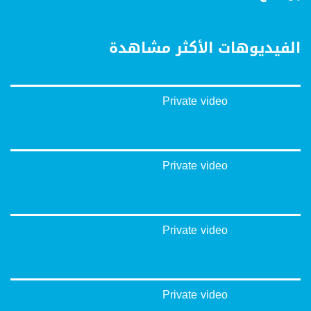
بينترست:
https://www.pinterest.com/musawachannel
الفيديوهات الأكثر مشاهدة
فيميو:
https://vimeo.com/musawachannel
Private video
غوغل+:
://plus.google.com/u/0/b/115185778161375637310/115185778161375637310/posts/p/pub?
_ga=1.123333704.2101815806.1418341384
#_٤٨
Private video
48_#
‫#‏فلسطين_٤٨‬
‫#‏فلسطين_48‬
‪falasteen_48#‎‬
Private video
‫#‏عرب_٤٨
‪‎arab_48#‬
‫#‏تواصل‬
‫#‏اكسر_حصارك‬
‫#‏بلشنا_نرجع‬
Private video
‫#‏شعب_واحد‬