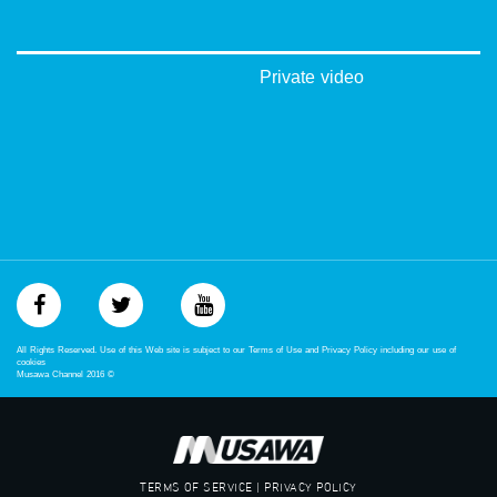
‪#‎mosawah‬
#musawa
#musawachannel
mosawah.com#
Private video
#musawachannel.com
‪#‎Equality‬
‪#‎égalité‬
‫#‏مساواة‬
‫#‏حق‬
‫#‏عدالة‬
‫#‏تساوٍ‬
‫#‏تعادل‬
‫#‏تماثل‬
‫#‏تسوية‬
‫#‏معادلة‬
All Rights Reserved. Use of this Web site is subject to our Terms of Use and Privacy Policy including our use of
cookies
Musawa Channel
2016
©
TERMS OF SERVICE | PRIVACY POLICY