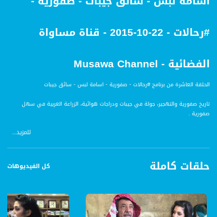
اسامة لبس - سائق جيبات - صفورية -
#رحالات - 22-10-2015 - قناة مساواة
الفضائية - Musawa Channel
الحلقة العاشرة من برنامج #رحالات - صفورية - اسامة لبس - سائق جيبات
تاريخ صفورية والتهجير، جولة في جيبات ودراجات هوائية، الزراعة العربية في سهل
صفورية .
للمزيد...
الطاقم :
تقديم : سمر قبطي وروان شعبي
اخراج : رقية صباح
حلقات كاملة
تصوير : جورج دبس ، عبدالله درع
كل الفيديوهات
صوت : علاء زعاترة
موسيقى : روني دحدل
مونتاج : روني دحدل
مساعد انتاج : احسان ناطور
انتاج : رقية صباح - ماس ميديا