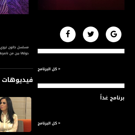
مسلسل خاتون تروي ال
حولها بين من ناصرنه
< كل البرنامج
فيديوهات م
برنامج غداً
< كل البرنامج