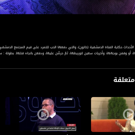
أحداث حكاية الفتاة الدمشقية (خاتون)، والتي دفعها الحب للتمرد على قيم المجتمع الدمشقي ال
ا، أو وقفن بوجهها، وأخريات سعين لتوريطها، ثمّ حرضّن عليها، ودفعن باتجاه قتلها. بطولة :
تعلقة