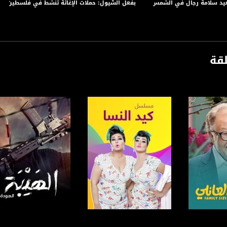
بفعل السُّيول: حملات الإغاثة تنشط في فلسطين،غازي عيسى ،ا
لقة