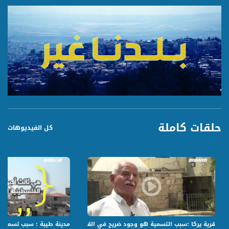
حلقات كاملة
كل الفيديوهات
قرية يركا :سبب التسمية هو وجود ضريح في القرية للصديق " حوشاي الاركي" مساع
مدينة طيبة : سبب تسمية ال