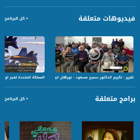
فيديوهات متعلقة
< كل البرنامج
تقرير - تكريم الدكتور سميح مسعود - نورهان ابو ربيع - صباحنا غير- 9.11.2017 - قناة مساواة
المملكة المتحدة تفجر اول قنبلة هيد
برامج متعلقة
< كل البرنامج