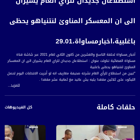
استطلاعان جديدان للراي العام يشيران
الى ان المعسكر المناوئ لنتنياهو يحظى
باغلبية،اخبارمساواة،29.01
اَخبار_مساواة لحلقة التاسع والعشرين من كانون الثاني لعام 2021 عبر شاشة قناة
مساواة الفضائية تناولت عنوان : استطلاعان جديدان للراي العام يشيران الى ان المعسكر
المناوئ لنتنياهو يحظى باغلبية
"تبين من استطلاع للرأي العام نشرته صحيفة معاريف انه لو أجريت الانتخابات اليوم لحصل
الليكود على ثلاثين مقعدا يليه يش عاتيد مع ثمانية عشر مقعدا .
للمزيد...
وفاز تكتل أحزاب اليمين على ستة وأربعين مقعدا بدون يامينا اما هذا الحزب فسيفوز
بحسب الاستطلاع باثني عشر مقعدا،
حلقات كاملة
كل الفيديوهات
ويشار الى ان تكتل أحزاب المعارضة الرافضة لعودة نتنياهو الى الحكم والذي يضم
إسرائيل بيتنا والقائمة المشتركة فلديه اثنين وستين مقعدا.
وفي استطلاع اخر نشرته صحيفة يسرائيل هيوم فان الليكود سيحظى بثمانية وعشرين
مقعدا ويش عاتيد على خمسة عشر مقعدا والامل الجديد الذي يرأسه ساعار فسيحصل