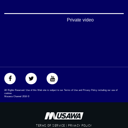
#تواصل
#اكسر_حصارك
#بلشنا_نرجع
#شعب_واحد
Private video
#mosawah
#musawa
#musawachannel
mosawah.com#
#musawachannel.com
#Equality
#égalité
#مساواة
#حق
#عدالة
#تساوٍ
#تعادل
All Rights Reserved. Use of this Web site is subject to our Terms of Use and Privacy Policy including our use of
#تماثل
cookies
Musawa Channel
2016
©
#تسوية
#معادلةْX
TERMS OF SERVICE | PRIVACY POLICY