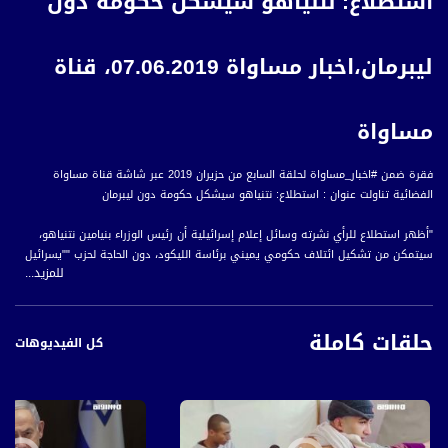
استطلاع: نتنياهو سيشكل حكومة دون
ليبرمان،اخبار مساواة 07.06.2019، قناة
مساواة
فقرة ضمن #اخبار_مساواة لحلقة السابع من حزيران 2019 عبر شاشة قناة مساواة
الفضائية تناولت عنوان : استطلاع: نتنياهو سيشكل حكومة دون ليبرمان
"أظهر استطلاع للرأي نشرته وسائل إعلام إسرائيلية أن رئيس الوزراء بنيامين نتنياهو،
سيتمكن من تشكيل ائتلاف حكومي يميني برئاسة الليكود، دون الحاجة لحزب ""يسرائيل
للمزيد...
بيتينو"" برئاسة أفيغدور ليبرمان.
وهذه هي المرة الثانية على التوالي خلال أسبوع، التي يُظهر فيها استطلاع للرأي
حلقات كاملة
إمكانية تشكيل نتنياهو لحكومته الخامسة عقب الانتخابات المرتقبة دون انضمام ليبرمان
كل الفيديوهات
إليها.
ووفق الاستطلاع، فإن حزب الليكود سيحصل على سبعة وثلاثين مقعدًا، فيما سيحصل
حزب ""كاحول لافان"" على ثلاثة وثلاثين.