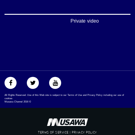
‫#‏فلسطين_48‬
‪falasteen_48#‎‬
‫#‏عرب_٤٨
‪‎arab_48#‬
Private video
‫#‏تواصل‬
‫#‏اكسر_حصارك‬
‫#‏بلشنا_نرجع‬
‫#‏شعب_واحد‬
‪#‎mosawah‬
#musawa
#musawachannel
mosawah.com#
#musawachannel.com
‪#‎Equality‬
‪#‎égalité‬
‫#‏مساواة‬
All Rights Reserved. Use of this Web site is subject to our Terms of Use and Privacy Policy including our use of
‫#‏حق‬
cookies
Musawa Channel
2016
©
‫#‏عدالة‬
‫#‏تساوٍ‬
‫#‏تعادل‬
‫#‏تماثل‬
‫#‏تسوية‬
TERMS OF SERVICE | PRIVACY POLICY
‫#‏معادلة‬