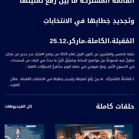
القائمة المُشتركة ما بينَ رفع تمثيلها
وتَجديدِ خِطابِها في الانتخاباتِ
المُقبلة،الكاملة،ماركر،25.12
حلقة الخامس والعشرين من كانون الاول لعام 2019 من برنامج #ماركر عددٍ جديدٍ من ماركر،
نتناولُ فيهِ مَجموعَةً مِنَ مواضيع الساعة ونتطرقُ لأبرَزَ ما حدثَ في البلاد من مُستجدات
في الاسبوعِ الأخير. ومعَ ضيوفي في حلقةِ اليوم سأطرحُ التساؤلات التالية :
1.القائمَةُ المُشتركَة.. ما بينَ رَفْعِ تَمثيلِها وتَجديدِ خِطابِها في الانتخاباتِ المُقبلة.. فهَل
للمزيد...
ستنجَحُ بتَخطي حاجِزِ الثلاثَةَ عشَرَ مَقعدًا؟
2.غضبٌ إسرائيليٌ عقِبَ إعلانِ مُدَعيَةٍ في المحكمَةِ الجنائيةِ الدَوليةِ عن فتح تحقيقٍ في
حلقات كاملة
جرائمِ حربٍ إسرائيليةٍ ضِدَ الفلسطينيين، فما هيَ الخُطواتُ القادمة؟
كل الفيديوهات
3.والسلطاتُ الإسرائيليةُ تمنعُ مسيحيي غزّة من الاحتفالِ بعيد الميلاد في بيتَ لحم
والقدس تحت حجةٍ أمنية وتتراجعُ يوماً قبل الميلاد، فلماذا يأتي هذا القرارُ المُغايرُ لما كان
الحالُ عليهِ في سنواتٍ سابقة؟