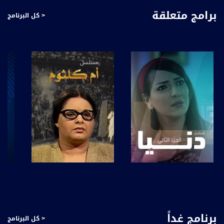
برامج متعلقة
< كل البرنامج
#ماركر منقرأ ومنتابع عبر مختلف وسائل الإعلام ووسائل التواصل عناوين عن قضايا واحداث
من مجالات مختلفة، كلها بتأثر علينا بشكل او بآخر وحولها تفاصيل كثيرة وآراء عديدِة،
بماركر راح نوخد القلم المؤشر ونظلل الأجزاء الهامة من كل موضوع راح نتناوله، بعيداً عن
التفاصيل الهامشية وقريباً من جوهر او لًب القضية .
أسبوعياً راح نلتقي بموعد متجدد وعدد جديد من ماركر ونطرح مجموعة من المواضيع الي
بتهمنا كمجتع بكافة فئاته ، كأُسر وكأفراد .... يبُث البرنامج مساء كل اربعاء، 21:30 مع
عفاف شيني، عبر شاشة قناة مساواة الفضائية
قناة مساواة الفضائية، صوت فلسطينيي الداخل - لاول مرة منذ ٧٠ عام
قناة مساواة الفضائية تبث عبر الحيّز الفضائي الفلسطيني PalSat وعلى مدار القمر
NileSat من خلال التردد التالي :
Downlink frequency - الترد :
12645 MHZ
صفحة البرنامج
صفحة البرنامج
Polarity - الاستقطاب:
Horizontal
برنامج غداً
< كل البرنامج