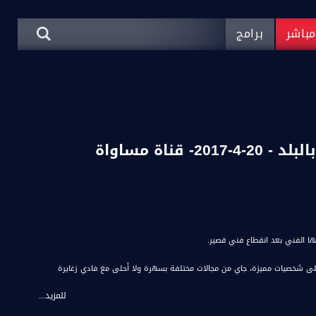
باشر
برامج
اغنية ’’ يا ضلي يا روحي ’’ - فرقة آخر نغم العكية - شو بالبلد - 20-4-2017- قناة مساواة
ا الفني بعد انقطاع فني قصير.
ى مدار ساعة ونص راح نتعرف على شخصيات مميزة، جاي من مجالات مختلفة بسهرة ولا أحلى مع فادي زغايرة
للمزيد...