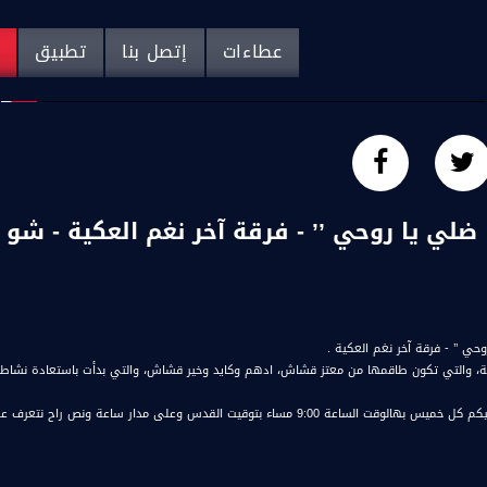
عطاءات
إتصل بنا
تطبيق
م
روحي ’’ - فرقة آخر نغم العكية .
ية، والتي تكون طاقمها من معتز قشاش، ادهم وكايد وخير قشاش، والتي بدأت باستعادة نشاطه
#شو_بالبلد بطل عليكم كل خميس بهالوقت الساعة 9:00 مساء بتوقيت القدس وعل
ة، صوت فلسطينيي الداخل - لاول مرة منذ ٧٠ عام