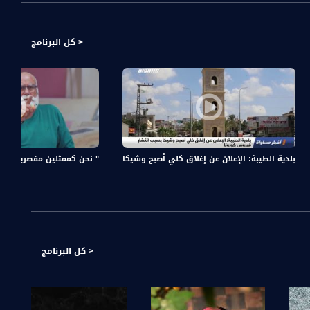
< كل البرنامج
بلدية الطيبة: الإعلان عن إغلاق كلي أصبح وشيكا بسبب انتشار فيروس كورونا،اخبار مساواة
" نحن كممثلين مقصرين بحق الجمه
< كل البرنامج