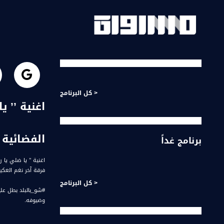
< كل البرنامج
الفضائية
برنامج غداً
اغنية ’’ يا ضلي يا 
فرقة آخر نغم العك
< كل البرنامج
وضيوفه.
قناة مساواة الفضائي