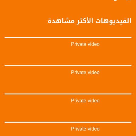
https://vimeo.com/musawachannel
غوغل+:
الفيديوهات الأكثر مشاهدة
://plus.google.com/u/0/b/115185778161375637310/115185778161375637310/posts/p/pub?
_ga=1.123333704.2101815806.1418341384
#_٤٨
Private video
48_#
#فلسطين_٤٨
#فلسطين_48
falasteen_48#
#عرب_٤٨
Private video
arab_48#
#تواصل
#اكسر_حصارك
#بلشنا_نرجع
Private video
#شعب_واحد
#mosawah
#musawa
#musawachannel
mosawah.com#
Private video
#musawachannel.com