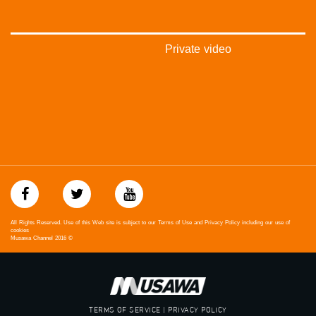
#Equality
#égalité
#مساواة
#حق
Private video
#عدالة
#تساوٍ
#تعادل
#تماثل
#تسوية
#معادلة
All Rights Reserved. Use of this Web site is subject to our Terms of Use and Privacy Policy including our use of
cookies
Musawa Channel
2016
©
TERMS OF SERVICE | PRIVACY POLICY