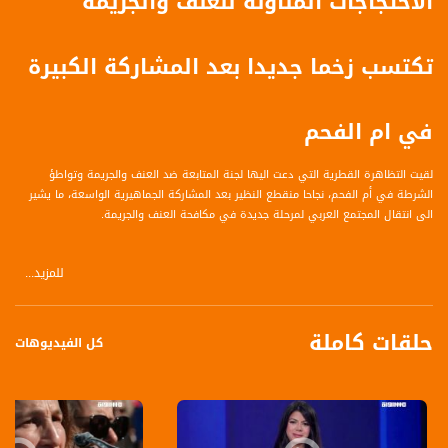
الاحتجاجات المناوئة للعنف والجريمة
تكتسب زخما جديدا بعد المشاركة الكبيرة
في ام الفحم
لقيت التظاهرة القطرية التي دعت اليها لجنة المتابعة ضد العنف والجريمة وتواطؤ
الشرطة في أم الفحم، نجاحا منقطع النظير بعد المشاركة الجماهيرية الواسعة، ما يشير
الى انتقال المجتمع العربي لمرحلة جديدة في مكافحة العنف والجريمة.
للمزيد...
يحيى ابو شقرة - الحراك الفحماوي الموحد
حلقات كاملة
كل الفيديوهات
قناة مساواة الفضائية، صوت فلسطينيي الداخل - لاول مرة منذ ٧٠ عام