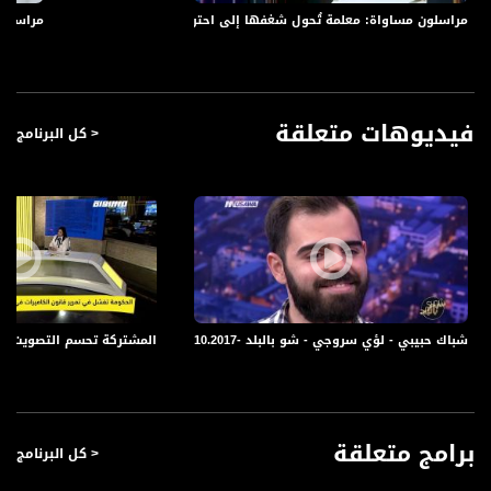
واحد بازار للحرف اليدوية، عرضن فيه منتوجاتهن التي تتميز بالاتقان والدقة. واستطعن
مراسلون مساواة: معلمة تُحول شغفها إلى احتراف وسهيلة شاهين مؤسسة أول 
مراسلون
هؤلاء النسوة إيصال إبداعهن لزوار البازار وتشجيعهن على دعمهن اقتصاديا. مجد دانيال
تجول في المعرض والتقى نساء طمرة...
الإعاقة لا تمنع الإبداع.. أفنان كسرت الصمت في رسمها وتحدث المستحيل
فيديوهات متعلقة
< كل البرنامج
تقضي وقتها بالساعات يوميًا أمام لوحة الرسم لترسم أجمل اللوحات التي تختزل فيها
معاني الحياة. هذه هي الموهبة التي هوتها منذ نعومة أظفارها. ضمور في العضلات
ما تعان منه أفنان منذ الصغر إلى أن كبرت وهي تجلس على كرسي متحرك وفي فمها
أنبوبة أوكسيجين. رغم الجهد الذي يتطلب منها لرسم خط واحد على اللوحة إلا أن إصرارها
كسر كل المستحيلات. من هي أفنان وكيف استطاعت أن تسطر قصة تحد وشغف؟ ياسر
العقبي التقاها وخصنا بهذا التقرير
شباك حبيبي - لؤي سروجي - شو بالبلد -9.10.2017 - قناة مساواة الفضائية
المشتركة تحسم التصويت على قانون
الجيل الذهبي مشروع تعليمي يجسر الهوة بين الأجيال
مشروع "صف الجيل الذهبي" في المدارس الثانوية في عرابة البطوف، مشروع يهدف إلى
التقريب والتقارب بين الاجيال، واتاحة الفرصة للّقاء بينهم، حيث يتمّ دمج يوم تعليميّ
للمجموعة المشاركة من الجيل الذهبيّ في برنامج المدرسة ضمن برنامج حافل باللّقاءات
برامج متعلقة
< كل البرنامج
التعليميّة والتربويّة المتبادلة. رازي طاطور شارك الجيل الذهبي في يومهم التعليمي،
لنتابع...