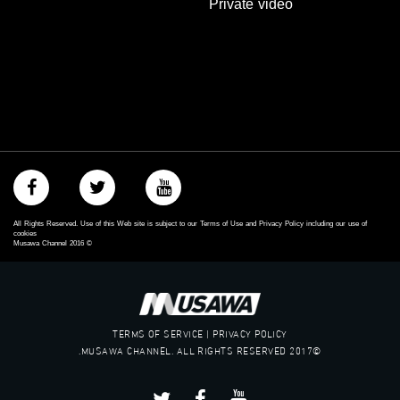
Private video
الموقع الالكتروني:
www.musawachannel.com
فيسبوك:
https://www.facebook.com/musawachannel
تويتر:
https://twitter.com/musawachannel
يوتيوب:
https://www.youtube.com/channel/UCwJbDUmIxc-JX8PX53ek2Zg/feed
All Rights Reserved. Use of this Web site is subject to our Terms of Use and Privacy Policy including our use of
cookies
Musawa Channel
2016
©
بينترست:
https://www.pinterest.com/musawachannel
فيميو:
https://vimeo.com/musawachannel
TERMS OF SERVICE | PRIVACY POLICY
©2017 MUSAWA CHANNEL. ALL RIGHTS RESERVED.
غوغل+:
://plus.google.com/u/0/b/115185778161375637310/115185778161375637310/posts/p/pub?
_ga=1.123333704.2101815806.1418341384