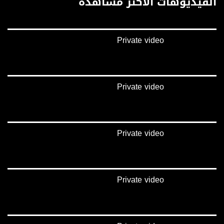
الفيديوهات الأكثر مشاهدة
Polarity - الاستقطاب:
Horizontal
Private video
Symb.Rate - معدل الترميز:
27.500 MS/s
FEC - تصحيح الخطأ :
Private video
5/6
عربسات Arabsat Badr 4 at 26.0 east
Private video
DL: 11958 H
SR: 27500
FEC: 5/6
للتواصل:
Private video
بريد الكتروني:
anafalasteeni@musawachannel.com
للتفاعل: