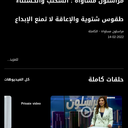
مراسلون مساواة : السحلب والكستناء
طقوس شتوية والإعاقة لا تمنع الإبداع
مراسلون مساواة - الكاملة
14-02-2022
للمزيد...
"السحلب والكستناء طقوس شتوية اعتاد عليها الغزيون"
اعتاد الغزّيون مع بداية فصل الشتاء على استحضار الطقوس الموسمية مثل "السحلب"، و
"الكستناء"، ، فغالبية العائلات في القطاع تنتظر قدوم الشتاء لإحياء هذه العادات
حلقات كاملة
الشتوية. ويّقبل المواطنون على تناول الحلويات والأطعمة والمشروبات في الشتاء
كل الفيديوهات
لمساعدتهم على الشعور بالدفء والحصول على الطاقة. مراسلتنا أريج الشوا تجولت في
أسواق غزة وعادت إلينا بالتقرير التالي..
Private video
بازار الحرف اليدوية يدعم النساء الطمرويات
تحت إشراف المركز الجماهيري وبلدية طمرة، نساء طمرويات اجتمعن تحت سقف مشروع