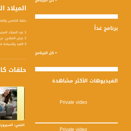
< كل البرنامج
الميلاد المج
حلقة الخامس والعشرين من ديسمبر لعام 2018 من برن
برنامج غداً
1 عيد الميلاد المجيد: قيم العيد الأسرية - لبنى الشيخ خليل : مستشارة عائلية - شربل بنا - شماس
2 عرض المغني: عرض غنائي موسيقي لكلمات الراحل توفيق زياد - محمد عودة الله منادرة - مخرج العرض
3 العيد والسياحة 
بالإدارة والتنمية -
< كل البرنامج
حلقات كا
الفيديوهات الأكثر مشاهدة
قناة مساواة الفضائي
قناة مساواة الفضائية تبث عبر الحيّز 
Private video
Downlink frequency - الترد
12645 MHZ
Polarity - الاستقطاب:
التبني: السيرورة والأ
Horizontal
Private video