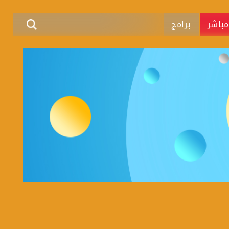
باشر
برامج