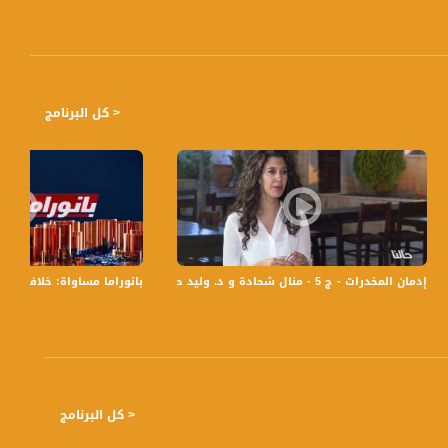
< كل البرنامج
إدمان المخدرات - ج 5 - منال شحادة و د. وليد حداد - 13-7-2016 - #حالنا - قناة مساواة الفضائية
بانوراما مساواة: خلاف إسرائيلي وجدل واسع بع
< كل البرنامج