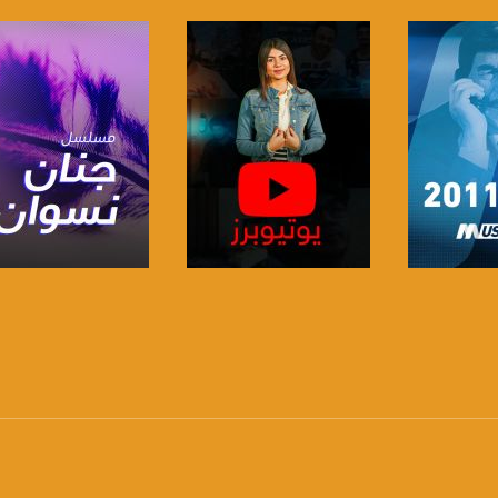
https://www.facebook.
https://twitter
https://www.youtube.com/channel/UCwJbDUmIxc-J
https://www.pinterest.
برنامج
صفحة البرنامج
صفحة البرنامج
https://vimeo.
u/0/b/115185778161375637310/115185778161375637310/posts/p/pub?_ga=1.123333704.2101