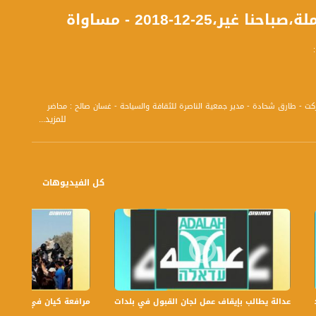
2-12-2018 - مساواة
اركت - طارق شحادة - مدير جمعية الناصرة للثقافة والسياحة - غسان صالح : محاضر
للمزيد...
كل الفيديوهات
عدالة يطالب بإيقاف عمل لجان القبول في بلدات الجليل والنقب،الكاملة،صباحنا غير،.6
مرافعة كيان في الولايات ا