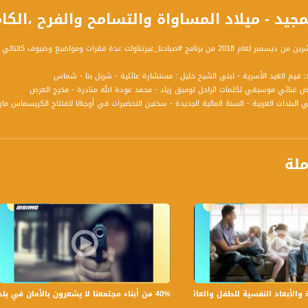
يد - ميلاد المساواة والتسامح والفرح ،الكاملة،صباحنا غير،5
امج #صباحنا_غيرتناولت عدة فقرات ومواضيع وضيوف كالتالي :
في البلدات العربية - السنة المالية الجديدة - سخنين التحضيرات في أوجها لافتتاح الكريسماس م
 اقتصادي أسري - هاتفيا: موفق خلايلة مدير المركز الثقافي البلدي سخنين
ملة
ة، صوت فلسطينيي الداخل - لاول مرة منذ ٧٠ عام
الفضائي الفلسطيني PalSat وعلى مدار القمر NileSat من خلال التردد التالي :
 :
40% من أبناء مجتمعنا لا يشعرون بالأمان في بلداتهم!،الكاملة،صباحنا غير،28.6.2019،قناة مساواة
بعاد النفسية للطفل والعائلة،الكاملة،صباحنا غير،30.6.2019،قناة مساواة