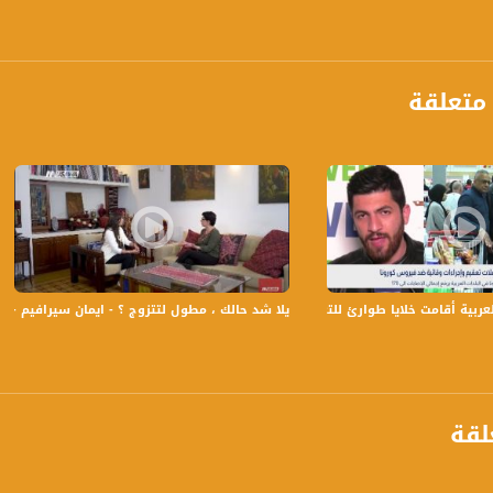
متعلقة
بية أقامت خلايا طوارئ للتعامل مع أزمة كورونا،مجد دانيال،بانوراما مساواة،02.04.20
يلا شد حالك ، مطول لتتزوج ؟ - ايمان سيرافيم - ج1 - عنا الحل - الحلقة الرابعة عشر - قناة مساواة
anafalasteeni@m
لقة
www.mu