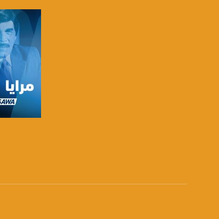
فيسبوك:
com/musawachannel
تويتر:
.com/musawachannel
يوتيوب:
X8PX53ek2Zg/feed
بينترست:
com/musawachannel
فيميو:
صفحة ال
com/musawachannel
غوغل+:
815806.1418341384
#_٤٨
48_#
‫#‏فلسطين_٤٨‬