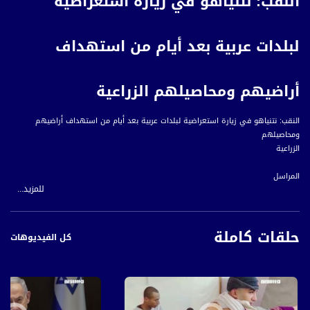
النقب: نتنياهو في زيارة استعراضية
لبلدات عربية بعد أيام من استهداف
أراضيهم ومحاصيلهم الزراعية
النقب: نتنياهو في زيارة استعراضية لبلدات عربية بعد أيام من استهداف أراضيهم
ومحاصيلهم
الزراعية
المراسل
للمزيد...
ياسر العقبي
وعد رئيس الحكومة بنيامين نتنياهو، خلال زيارته لِقرية ترابين الصانع، بنقل مسؤولية
حلقات كاملة
سلطة توطين البدو تحت إدارته والاعتراف بعدد من القرى.
كل الفيديوهات
جاءت زيارة نتنياهو في ظل استمرار إبادة الأراضي التي طرحها عدد من المسؤولين الذين
شاركوا في الزيارة، ومقاطعة معظم رؤساء السلطات المحلية العربية في النقب للزيارة
الانتخابية.