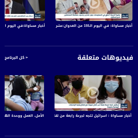
زيارات نتنياهو للبلدات العربية في البلاد مستمرة لاستقطاب أكبر عدد من المصوتينَ لحزب
الليكود الحاكم، وهناك من يتناسى قانون القومية العنصري وعشرات آلاف البيوت التي تم
هدمها خلال سنوات حكمه الطويلة.
أخبار مساواة: في اليوم الـ155 من العدوان:عشرات الشهداء والجرحى في قصف الاحتلال المتواصل على قطاع غزة
أخبار مساواة:في اليوم الـ152 من العدوان: عشرات الشهداء والجرحى في قصف الاحتلال المتواصل على قطاع غزة
أسماء المتحدثين:
بنيامين نتنياهو - رئيس الوزراء الإسرائيلي
فيديوهات متعلقة
< كل البرنامج
ترجمة: أنا أعد بالأمر الحقيقي؛ أنا سآخذ هذه القضية (بدو النقب) ليدي.. أفهم أنّ هناك
مشكلة ولا يمكن الاستمرار بهذا الشكل. سأغير هذه القضية بصورة تامة. سأغير نحن
بأنفسنا وأطلب منكم أن تغيروا لديكم، ومعا سنقيم بلدات منظمة وحديثة مع كل
الخدمات؛ مع كهرباء وماء ومجارٍ واتصالات ومدارس. ما الأمر؟ هل هذا معقد؟ إنه ليس
معقدا وسنقوم بذلك معا.. أنا سآخذ على نفسي الأمر، ولن أمرر ذلك لا في ائتلاف ولا
في أي شيء آخر
أحمد الأسد - رئيس مجلس اللقية
جدعون أبو سبيت - ناشط اجتماعي
أخبار مساواة : اسرائيل تتجه لجرعة رابعة من لقاح كورونا مع ارتفاع وتيرة الإصابات
الأمل، العمل ووحدة الهدف 