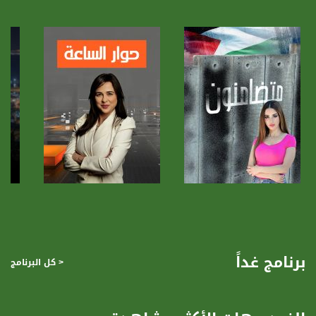
Polarity - الاستقطاب:
Horizontal
Symb.Rate - معدل الترميز:
27.500 MS/s
FEC - تصحيح الخطأ :
5/6
عربسات Arabsat Badr 4 at 26.0 east
DL: 11958 H
SR: 27500
صفحة البرنامج
صفحة البرنامج
FEC: 5/6
للتواصل:
برنامج غداً
< كل البرنامج
بريد الكتروني:
anafalasteeni@musawachannel.com