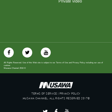
Private video
#_٤٨
48_#
‫#‏فلسطين_٤٨‬
‫#‏فلسطين_48‬
‪falasteen_48#‎‬
‫#‏عرب_٤٨
‪‎arab_48#‬
‫#‏تواصل‬
‫#‏اكسر_حصارك‬
‫#‏بلشنا_نرجع‬
‫#‏شعب_واحد‬
All Rights Reserved. Use of this Web site is subject to our Terms of Use and Privacy Policy including our use of
‪#‎mosawah‬
cookies
Musawa Channel
2016
©
#musawa
#musawachannel
mosawah.com#
#musawachannel.com
‪#‎Equality‬
TERMS OF SERVICE | PRIVACY POLICY
‪#‎égalité‬
©2017 MUSAWA CHANNEL. ALL RIGHTS RESERVED.
‫#‏مساواة‬
‫#‏حق‬
‫#‏عدالة‬