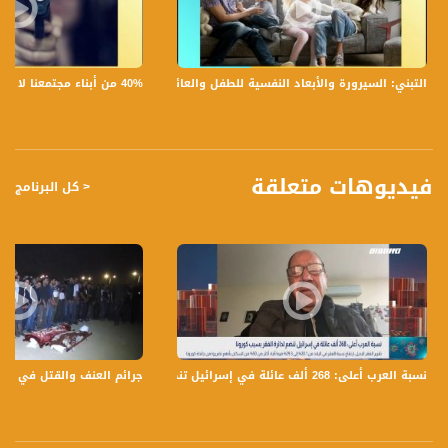
ضيوف الحلقة هم :
1- أ.د. نبيه أيوب - محاضر وباحث في معهد العلوم التطبيقية "التخنيون" في مجال الأورام
السرطانية
2- أحمد مروات - باحث في التاريخ الفلسطيني
40% من أبناء مجتمعنا لا يشعرون بالأمان في بلداتهم!،الكاملة،صباحنا غير،28.6.2019،قناة مساواة
التبني: السيرورة والأبعاد النفسية للطفل والعائلة،الكاملة،صباحنا غير،30.6.2019،قناة مساواة
3- مخلص برغال - اسير محرر
4- صبحي حصري - فنان مسرحي
5- وهبي عامر - مرشد أسري
قناة مساواة الفضائية، صوت فلسطينيي الداخل - لاول مرة منذ ٧٠ عام
فيديوهات متعلقة
< كل البرنامج
قناة مساواة الفضائية تبث عبر الحيّز الفضائي الفلسطيني PalSat وعلى مدار القمر
NileSat من خلال التردد التالي :
Downlink frequency - الترد :
12645 MHZ
Polarity - الاستقطاب:
Horizontal
نسبة العرب أعلى: 268 ألف عائلة في إسرائيل تنضم لدائرة الفقر بسبب كورونا،دخيل حامد،بانوراما ،10.12
جرائم العنف والقتل في المجتمع
Symb.Rate - معدل الترميز:
27.500 MS/s
FEC - تصحيح الخطأ :