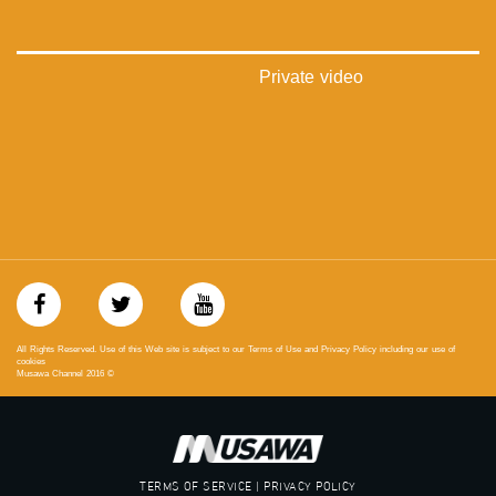
‪‎arab_48#‬
‫#‏تواصل‬
‫#‏اكسر_حصارك‬
‫#‏بلشنا_نرجع‬
Private video
‫#‏شعب_واحد‬
‪#‎mosawah‬
#musawa
#musawachannel
mosawah.com#
#musawachannel.com
‪#‎Equality‬
‪#‎égalité‬
‫#‏مساواة‬
‫#‏حق‬
‫#‏عدالة‬
‫#‏تساوٍ‬
All Rights Reserved. Use of this Web site is subject to our Terms of Use and Privacy Policy including our use of
‫#‏تعادل‬
cookies
Musawa Channel
2016
©
‫#‏تماثل‬
‫#‏تسوية‬
‫#‏معادلة‬
TERMS OF SERVICE | PRIVACY POLICY