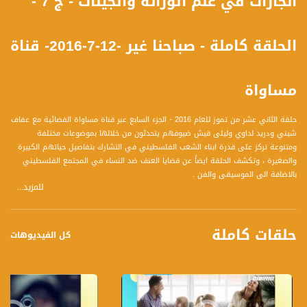
انجازات في علم الوراثة والجينات - ج 7 -
الحلقة كاملة - صباحنا غير -12-7-2016- قناة
مساواة
حلقة الثاني عشر من تموز للعام 2016 - الجزء السابع عبر قناة مساواة الفضائية مع عفاف
شيني ودريد لداوي وليلى قيش ضيوفهم يتحدثون من خلالها بموضوعات مختلفة
ومتنوعة تركز على قدرة ابناء الشعب الفلسطيني في التشارك بتفاصيل حياتهم الكبيرة
والصغيرة ، وتكشف الحلقة ايضاً عن قضايا العنف ضد النساء في المجتمع الفلسطيني
بالاضافة الى الموسيقى والفن .
للمزيد...
محاور الحلقة هي :
- انجازات في علم الوراثة والجينات
حلقات كاملة
2- فلسطين قبل النكبة
كل الفيديوهات
3- ذكرى مجزرة اللد
4- كوميديا
5- السعادة والتقارب