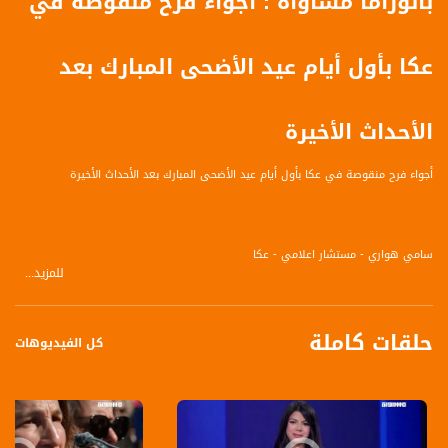
بانوراما مساواة : أجواء فرح منقوصة في
عكا بأول أيام عيد الأضحى المبارك بعد
الأحداث الأخيرة
أجواء فرح منقوصة في عكا بأول أيام عيد الأضحى المبارك بعد الأحداث الأخيرة
سامي هواري - مستشار اعلامي - عكا
للمزيد...
حلقات كاملة
قناة مساواة الفضائية، صوت فلسطينيي الداخل - لاول مرة منذ ٧٠ عام
كل الفيديوهات
قناة مساواة الفضائية تبث عبر الحيّز الفضائي الفلسطيني PalSat وعلى مدار القمر
NileSat من خلال التردد التالي :
Downlink frequency - الترد :