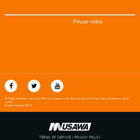
‫#‏عدالة‬
‫#‏تساوٍ‬
‫#‏تعادل‬
‫#‏تماثل‬
Private video
‫#‏تسوية‬
‫#‏معادلة‬
All Rights Reserved. Use of this Web site is subject to our Terms of Use and Privacy Policy including our use of
cookies
Musawa Channel
2016
©
TERMS OF SERVICE | PRIVACY POLICY