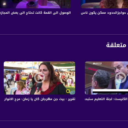
الفضائي الفلسطيني PalSat وعلى مدار القمر NileSat من خلال التردد التالي :
واجزالحدود ممكن يكون ناس بتمنعك لتوصل لاشي معين،منار شهاب،سعيد سلباق ،الك
الوصول الى القمة كانت تحتاج الى بعض المجازفة
 :
متعلقة
ست: لجنة التعليم ستبحث مجزرة كفرقاسم،صباحنا غير،01-11-2018،قناة مساواة
تقرير - بيت جن مهرجان كان يا زمان- مرح الانوار - صباحنا غير -18.10.2017- قنا