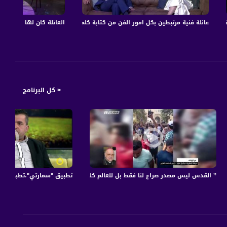
املة،ح24
 والخروج من الخجل،أيمن صفيّة،اشتياق صفيّة،الكاملة،ح30
عائلة فنية مرتبطين بكل امور الفن من كتابة كلمات وغناء،عنان عبّاسي،دلال أبو آمنة،ال
العائلة كان لها دور في شه
< كل البرنامج
ة مساوة الفضائية
’’ القدس ليس مصدر صراع لنا فقط بل للعالم كله ’’- سيادة البطريرك ميشيل صباح - تغطية
تطبيق "سمارتي"،تطبيق اقتصادي ج