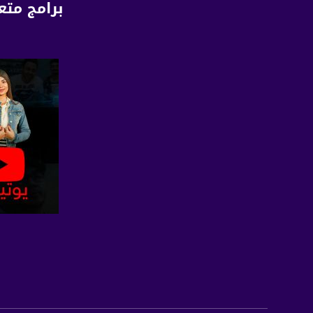
برامج متع
بريد الكتروني:
usawachannel.com
للتفاعل:
الموقع الالكتروني:
sawachannel.com
فيسبوك:
com/musawachannel
تويتر:
.com/musawachannel
يوتيوب:
X8PX53ek2Zg/feed
صفحة ال
بينترست:
com/musawachannel
فيميو: