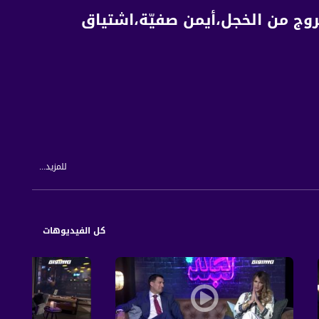
روج من الخجل،أيمن صفيّة،اشتياق
للمزيد...
كل الفيديوهات
ديم: أمير خطيب