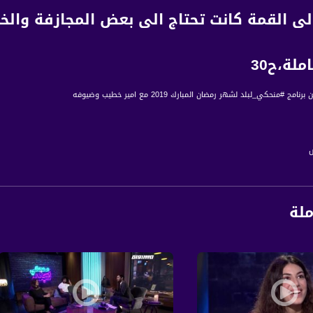
ى القمة كانت تحتاج الى بعض المجازفة والخ
ملة،ح30
ج #منحكي_لبلد لشهر رمضان المبارك 2019 مع امير خطيب وضيوفه
ملة
امج حواري مسائي منوّع يستضيف شخصيات من مختلف المجالات، ويقدم فقرات فنية وترفيهية. تق
ساعة 23:00 عبر شاشة قناة مساواة الفضائية
ة، صوت فلسطينيي الداخل - لاول مرة منذ ٧٠ عام