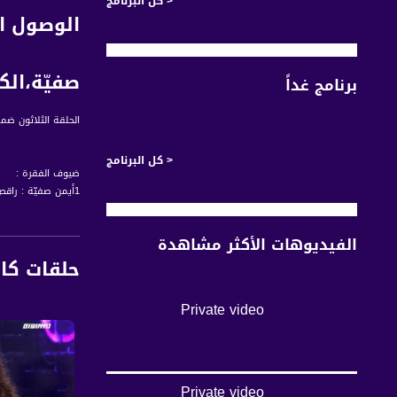
< كل البرنامج
الوصول ال
صفيّة،الكا
برنامج غداً
الحلقة الثلاثون ضمن برنام
< كل البرنامج
ضيوف الفقرة :
1أيمن صفيّة : راقص
2.اشتياق صفيّة : شقيقة أيمن
الفيديوهات الأكثر مشاهدة
حلقات كا
#منحكي_لبلد - برن
Private video
برنامج #منحكي_لبلد يأتيكم يومياً ال
قناة مساواة الفضائي
Private video