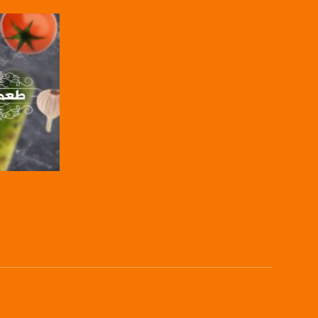
com/musawachannel
فيميو:
com/musawachannel
غوغل+:
815806.1418341384
#_٤٨
48_#
‫#‏فلسطين_٤٨‬
‫#‏فلسطين_48‬
‪falasteen_48#‎‬
‫#‏عرب_٤٨
صفحة ال
‪‎arab_48#‬
‫#‏تواصل‬
‫#‏اكسر_حصارك‬
‫#‏بلشنا_نرجع‬
‫#‏شعب_واحد‬
‪#‎mosawah‬
#musawa
#musawachannel