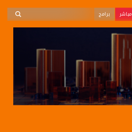
باشر
برامج