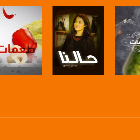
https://www.pinterest.
https://vimeo.
u/0/b/115185778161375637310/115185778161375637310/posts/p/pub?_ga=1.123333704.2101
برنامج
صفحة البرنامج
صفحة البرنامج