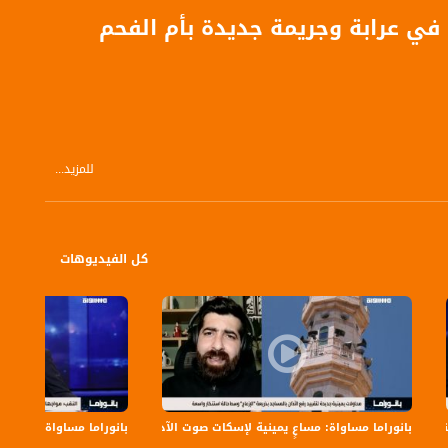
في عرابة وجريمة جديدة بأم الفحم
للمزيد...
كل الفيديوهات
بانوراما مساواة: مساعٍ يمينية لإسكات صوت الآذان
بانوراما مساواة: بن غفير