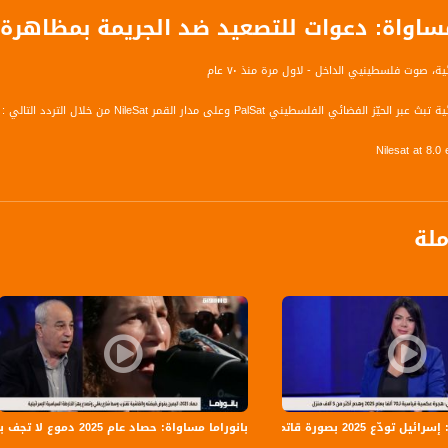
مساواة: دعوات للتصعيد ضد الجريمة بمظاهرة 
ة، صوت فلسطينيي الداخل - لاول مرة منذ ٧٠ عام
الفضائي الفلسطيني PalSat وعلى مدار القمر NileSat من خلال التردد التالي :
Nilesat at 8.
Fr
S
ملة
Nilesat at 7.
Fr
S
Arabsat Badr 4 at 26.0 east (Musa
 تودّع 2025 بصورة قاتمة
بانوراما مساواة: حصاد عام 2025 دموع لا تجف بنار الجريمة و اليمين يفرض قبضته والفاشية تقترب
Fr