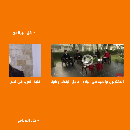
< كل البرنامج
-10-2018-قناة مساواة الفضاية
المغتربون والعيد في البلاد - عادل البندك وطوني البندك - #تغطية خاصة صباحية- 24-12-2016- مساواة
اقلية العرب في اسرائيل حدت من
< كل البرنامج