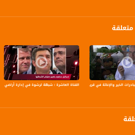
S
متعلقة
anafalasteeni@m
www.mu
الخير والإغاثة في قرية جت المثلث،جولة رمضانية،8.5،2019،قناة مساواة
القناة العاشرة : شبهة لرشوة في إدارة أراضي إسرائيل ،مترو الصحافة،10
https://www.facebook.
https://twitter
لقة
https://www.youtube.com/channel/UCwJbDUmIxc-J