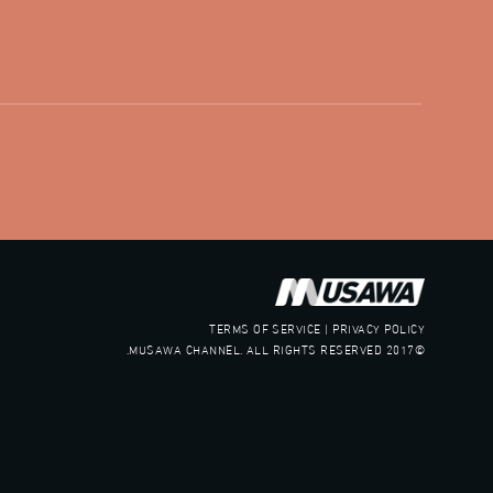
صفحة ال
تويتر:
.com/musawachannel
يوتيوب:
X8PX53ek2Zg/feed
بينترست:
com/musawachannel
فيميو:
com/musawachannel
غوغل+:
815806.1418341384
TERMS OF SERVICE | PRIVACY POLICY
©2017 MUSAWA CHANNEL. ALL RIGHTS RESERVED.
#_٤٨
48_#
‫#‏فلسطين_٤٨‬
‫#‏فلسطين_48‬
‪falasteen_48#‎‬
‫#‏عرب_٤٨