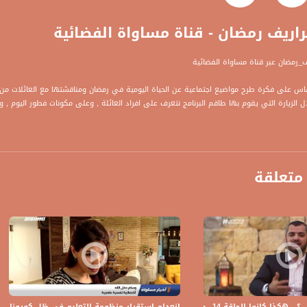
راريف رمضان - قناة مساواة الفضائية
يف_رمضان عبر قناة مساواة الفضائية
اساس على فكرة طرح مواضيع اجتماعية عن الحياة اليومية في رمضان ومناقشتها مع العائلات من خلا
ل الزيارة التي يقوم بها طاقم البرنامج نتعرف على افراد العائلة , وعلى مكونات فطور اليوم , و
ة، صوت فلسطينيي الداخل - لاول مرة منذ ٧٠ عام
متعلقة
الفضائي الفلسطيني PalSat وعلى مدار القمر NileSat من خلال التردد التالي :
 :
لحلقة 14 ،ج 2، رمضان 2018، مساواة الفضائية
انعدام استقرار منظومة التعليم في ظل كورونا يتر