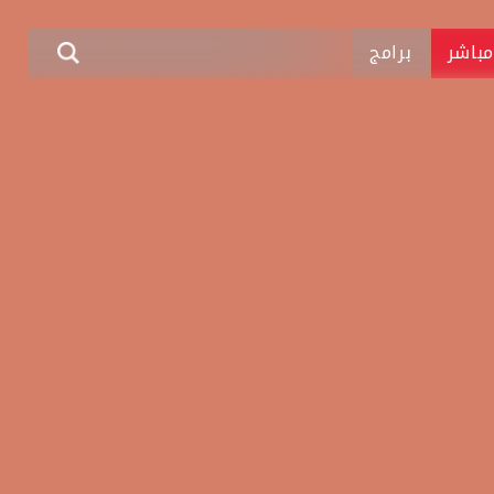
باشر
برامج