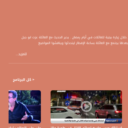
ل زيارة بيتية للعائلات في أيام رمضان . يدير الحديث مع العائلة عزت ابو جبل
بعدها يجتمع مع العائلة بساعة الإفطار ليتحدثوا ويناقشوا المواضيع
للمزيد...
< كل البرنامج
ك الأثر السلبي على الطلاب
استنكار عربي واسع لجرائم القتل في طمرة والناصرة،اخبارمساواة،02.02.2021،قناة مساواة
علي علي الصالح - تراث معلول- قناة مس