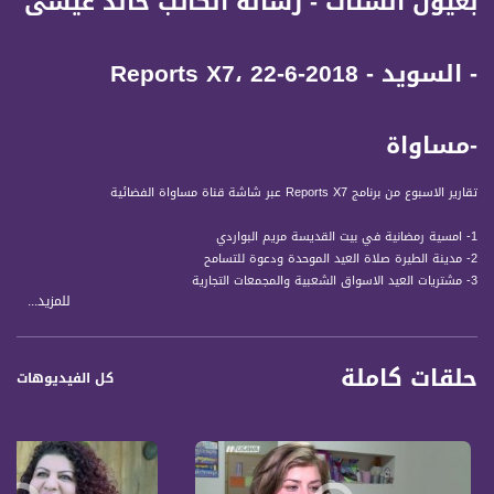
بعيون الشتات - رسالة الكاتب خالد عيسى
- السويد - Reports X7، 22-6-2018
-مساواة
تقارير الاسبوع من برنامج Reports X7 عبر شاشة قناة مساواة الفضائية
1- امسية رمضانية في بيت القديسة مريم البواردي
2- مدينة الطيرة صلاة العيد الموحدة ودعوة للتسامح
3- مشتريات العيد الاسواق الشعبية والمجمعات التجارية
للمزيد...
4- بين مد وجزر الحركة التجارية بالناصرة عشية العيد
5- بعيون الشتات - رسالة الكاتب خالد عيسى - السويد
6- قيمة التطوع بذور من اجل الانسانية
حلقات كاملة
كل الفيديوهات
قناة مساواة الفضائية، صوت فلسطينيي الداخل - لاول مرة منذ ٧٠ عام
قناة مساواة الفضائية تبث عبر الحيّز الفضائي الفلسطيني PalSat وعلى مدار القمر