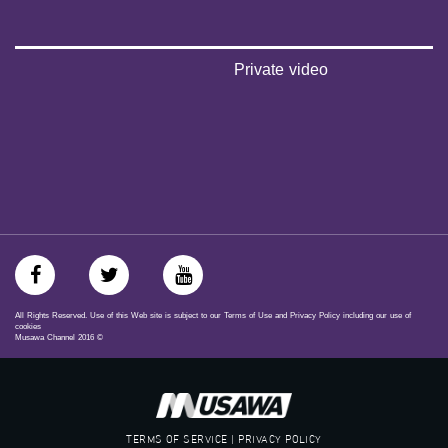
‪#‎égalité‬
‫#‏مساواة‬
‫#‏حق‬
‫#‏عدالة‬
Private video
‫#‏تساوٍ‬
‫#‏تعادل‬
‫#‏تماثل‬
‫#‏تسوية‬
‫#‏معادلة‬
All Rights Reserved. Use of this Web site is subject to our Terms of Use and Privacy Policy including our use of
cookies
Musawa Channel
2016
©
TERMS OF SERVICE | PRIVACY POLICY