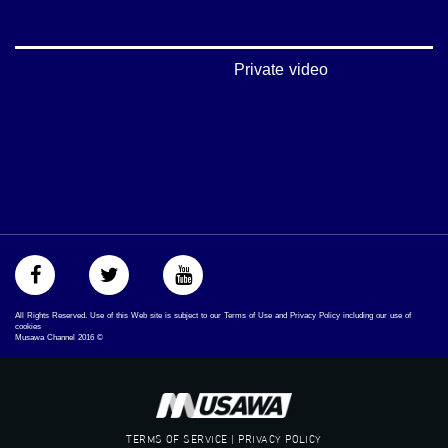
‪#‎Equality‬
‪#‎égalité‬
‫#‏مساواة‬
‫#‏حق‬
Private video
‫#‏عدالة‬
‫#‏تساوٍ‬
‫#‏تعادل‬
‫#‏تماثل‬
‫#‏تسوية‬
‫#‏معادلة‬
All Rights Reserved. Use of this Web site is subject to our Terms of Use and Privacy Policy including our use of
cookies
Musawa Channel
2016
©
TERMS OF SERVICE | PRIVACY POLICY