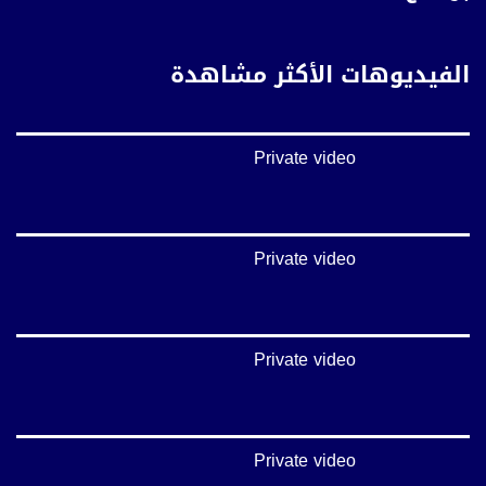
https://vimeo.com/musawachannel
غوغل+:
الفيديوهات الأكثر مشاهدة
://plus.google.com/u/0/b/115185778161375637310/115185778161375637310/posts/p/pub?
_ga=1.123333704.2101815806.1418341384
#_٤٨
Private video
48_#
‫#‏فلسطين_٤٨‬
‫#‏فلسطين_48‬
‪falasteen_48#‎‬
‫#‏عرب_٤٨
Private video
‪‎arab_48#‬
‫#‏تواصل‬
‫#‏اكسر_حصارك‬
‫#‏بلشنا_نرجع‬
Private video
‫#‏شعب_واحد‬
‪#‎mosawah‬
#musawa
#musawachannel
mosawah.com#
Private video
#musawachannel.com