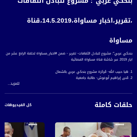
بنحكي عربي": مشروع لتبادل الثقافات
،تقرير،اخبار مساواة،14.5.2019،قناة
مساواة
بنحكي عربي": مشروع لتبادل الثقافات- تقرير - ضمن #اخبار_مساواة لحلقة الرابع عشر من
ايار 2019 عبر شاشة قناة مساواة الفضائية
1. هيا حبيب الله- مُركزة مشروع بنحكي عربي بالشمال
2. مُنى إبراهيم أبوغوش- طالبة جامعية
للمزيد...
3. شاي عوفيد- طالبة جامعية
الترجمة:
حلقات كاملة
اخترت أن أتعلم العربية لأنها لغة جميلة وممتعة
كل الفيديوهات
ولأن هنالك الكثير من المواطنين بالمجتمع العربي ويجب التعرف على لغتهم
ويمكن أن نصل إلى السلام عن طريق اللغات
وأن نلتقي جميعا ونتكلم بدلا من الحديث بشكل منفرد
قناة مساواة الفضائية، صوت فلسطينيي الداخل - لاول مرة منذ ٧٠ عام