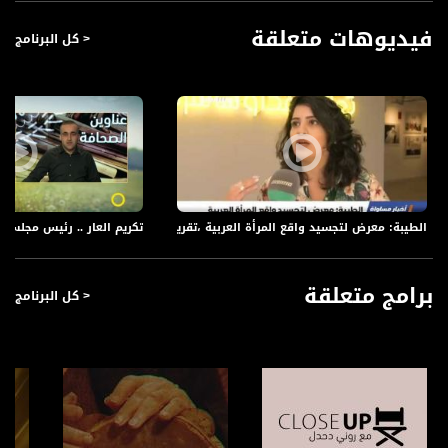
فيديوهات متعلقة
< كل البرنامج
الطيبة: معرض لتجسيد واقع المرأة العربية ،تقرير،اخبار مساواة،26.4.2019،قناة مساواة
تكريم العار .. رئيس مجلس عين 
برامج متعلقة
< كل البرنامج