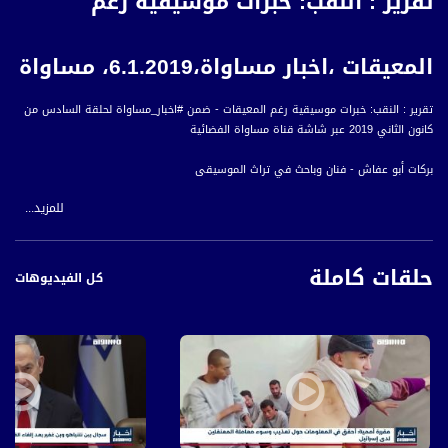
تقرير : النقب: خبرات موسيقية رغم
المعيقات ،اخبار مساواة،6.1.2019، مساواة
تقرير : النقب: خبرات موسيقية رغم المعيقات - ضمن #اخبار_مساواة لحلقة السادس من
كانون الثاني 2019 عبر شاشة قناة مساواة الفضائية
بركات أبو عفاش - فنان وباحث في تراث الموسيقى
للمزيد...
أخبار مساواة هي نشرة إخبارية يومية على مدار الساعة لأبرز القضايا الاجتماعية،
الاقتصادية، الثقافية والسياسية للمواطن العربي الفلسطيني في الداخل.
حلقات كاملة
#اخبار_مساواة يومياً الساعة 6:00 مساءً بتوقيت القدس
كل الفيديوهات
قناة مساواة الفضائية، صوت فلسطينيي الداخل - لاول مرة منذ ٧٠ عام
قناة مساواة الفضائية تبث عبر الحيّز الفضائي الفلسطيني PalSat وعلى مدار القمر
NileSat من خلال التردد التالي :
Downlink frequency - الترد :