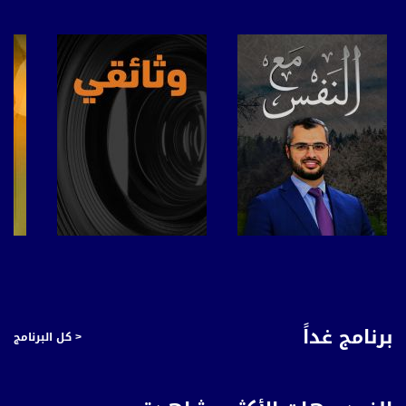
للتفاعل:
الموقع الالكتروني:
www.musawachannel.com
فيسبوك:
https://www.facebook.com/musawachannel
تويتر:
https://twitter.com/musawachannel
يوتيوب:
https://www.youtube.com/channel/UCwJbDUmIxc-JX8PX53ek2Zg/feed
بينترست:
صفحة البرنامج
صفحة البرنامج
https://www.pinterest.com/musawachannel
فيميو:
برنامج غداً
< كل البرنامج
https://vimeo.com/musawachannel
غوغل+:
://plus.google.com/u/0/b/115185778161375637310/115185778161375637310/posts/p/pub?