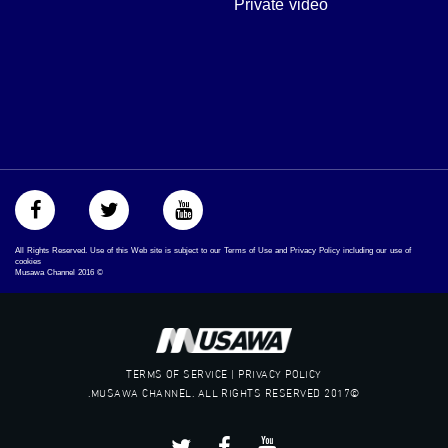
Private video
‫#‏تساوٍ‬
‫#‏تعادل‬
‫#‏تماثل‬
‫#‏تسوية‬
‫#‏معادلة‬
All Rights Reserved. Use of this Web site is subject to our Terms of Use and Privacy Policy including our use of
cookies
Musawa Channel
2016
©
TERMS OF SERVICE | PRIVACY POLICY
©2017 MUSAWA CHANNEL. ALL RIGHTS RESERVED.