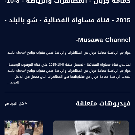
حمامة جربان - المظاهرات والرياضة - 8-10-
2015 - قناة مساواة الفضائية - شو بالبلد -
Musawa Channel-
حوار مع الرياضية حمامة جربان عن المظاهرات والرياضة ضمن فقرات برنامج #show_بالبلد
لمتابعي قناة مساواة الفضائية - تسجيل حلقة 8-10-2015 على قناة اليوتيوب الرسمية.
حوار مع الرياضية حمامة جربان عن المظاهرات والرياضة ضمن فقرات برنامج #show_بالبلد.
تتحدث الرياضية حمامة جربان عن مشاركاتها في المظاهرات التي تحصل في الداخل
للمزيد...
الفلسطيني . وتتحدث ايضاً عن قريتها جسر الزرقا وتهميش الحكومة الاسرائيلية لها .
ضيوف الحلقة هم :
فيديوهات متعلقة
1-ابراهيم حجازي - رئيس المكتب السياسي في الحركة الاسلامية
< كل البرنامج
2- حمامة جربان - رياضية
3- زينة عبد الصمد - مراسلة تلفزيون فلسطين في لبنان
شو بالبلد راح يطل عليكو كل خميس بهالوقت الساعة 9:00 مساء بتوقيت القدس وعلى
مدار ساعة ونص راح نتعرف على 4 شخصيات مميزة، جاي من مجالات مختلفة بسهرة ولا