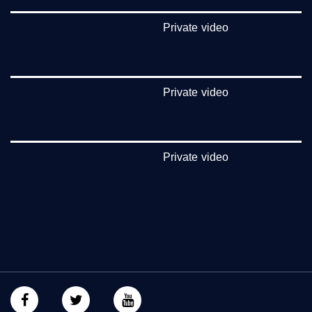
غوغل+:
Private video
https://plus.google.com/u/0/b/115185778161375637310/115185778161375637310
#_٤٨
Private video
48_#
‫#‏فلسطين_٤٨‬
‫#‏فلسطين_48‬
‪falasteen_48#‎‬
‫#‏عرب_٤٨
Private video
‪‎arab_48#‬
‫#‏تواصل‬
‫#‏اكسر_حصارك‬
‫#‏بلشنا_نرجع‬
‫#‏شعب_واحد‬
‪#‎mosawah‬
#musawa
#musawachannel
mosawah.com#
#musawachannel.com
‪#‎Equality‬