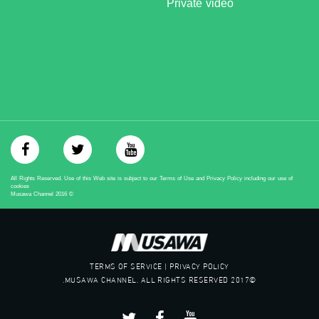
Private video
‫#‏حق‬
‫#‏عدالة‬
‫#‏تساوٍ‬
‫#‏تعادل‬
‫#‏تماثل‬
‫#‏تسوية‬
‫#‏معادلة‬
All Rights Reserved. Use of this Web site is subject to our Terms of Use and Privacy Policy including our use of
cookies
Musawa Channel
2016
©
TERMS OF SERVICE | PRIVACY POLICY
©2017 MUSAWA CHANNEL. ALL RIGHTS RESERVED.