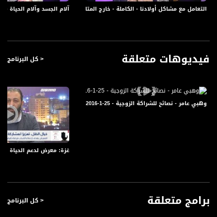
Polarity - الاستقطاب:
التعامل مع مشاكل أولادنا - الكاملة - خارج المتاهة - 11-4-2017 - قناة مساواة الفضائية
آلام الجسد وآلام الحياة - الكاملة - خارج المت
Horizontal
Symb.Rate - معدل الترميز:
27.500 MS/s
فيديوهات متعلقة
< كل البرنامج
FEC - تصحيح الخطأ :
5/6
عربسات Arabsat Badr 4 at 26.0 east
وهبي عامر - نصائح للشراكة الزوجية - 25-1-2016- #صباحنا_غير - قناة مساواة الفضائية
DL: 11958 H
SR: 27500
FEC: 5/6
غزة: معرض لدعم الحياة السياس
للتواصل:
بريد الكتروني:
anafalasteeni@musawachannel.com
برامج متعلقة
< كل البرنامج
للتفاعل: