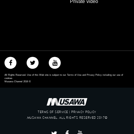
Private video
‫#‏تماثل‬
‫#‏تسوية‬
‫#‏معادلة‬
All Rights Reserved. Use of this Web site is subject to our Terms of Use and Privacy Policy including our use of
cookies
Musawa Channel
2016
©
TERMS OF SERVICE | PRIVACY POLICY
©2017 MUSAWA CHANNEL. ALL RIGHTS RESERVED.