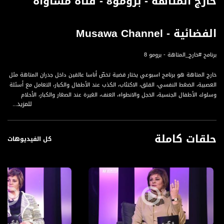
خارج المتاهة - برومو8 - قناة مساواة
الفضائية - Musawa Channel
برنامج #خارج_المتاهة - برومو 8
خارج المتاهة هو برنامج اسبوعي يختار قضية تخصّ أناسا عالقين داخل جدران المتاهة مثل
العصبية، الضغط النفسي، القلق، الاكتئاب، الكذب عند الأطفال والكبار، التعامل مع أسئلة
وسلوك الأطفال الجنسية، الخجل والانطواء، العنف، الغيرة عند الصغار والكبار، الأحلام
للمزيد...
والكوابيس، الصدمات النفسية، التعامل مع الإعاقة، الطفل الذي فينا، أنواع العلاجات
النفسية وكيف تتم وغيرها. وسيقوم البرنامج بتحليل الظاهرة وتفكيك مكوناتها وعرض
طرق المواجهة التي توجه نحو الخروج من المتاهة.
حلقات كاملة
كل الفيديوهات
قناة مساواة الفضائية، صوت فلسطينيي الداخل - لاول مرة منذ ٧٠ عام
قناة مساواة الفضائية تبث عبر الحيّز الفضائي الفلسطيني PalSat وعلى مدار القمر
NileSat من خلال التردد التالي :
Downlink frequency - الترد :
12645 MHZ