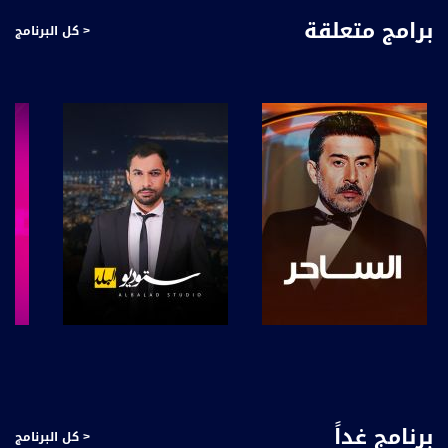
#ماركر منقرأ ومنتابع عبر مختلف وسائل الإعلام ووسائل التواصل عناوين عن قضايا واحداث
برامج متعلقة
< كل البرنامج
من مجالات مختلفة، كلها بتأثر علينا بشكل او بآخر وحولها تفاصيل كثيرة وآراء عديدِة،
بماركر راح نوخد القلم المؤشر ونظلل الأجزاء الهامة من كل موضوع راح نتناوله، بعيداً عن
التفاصيل الهامشية وقريباً من جوهر او لًب القضية .
أسبوعياً راح نلتقي بموعد متجدد وعدد جديد من ماركر ونطرح مجموعة من المواضيع الي
بتهمنا كمجتع بكافة فئاته ، كأُسر وكأفراد .... يبُث البرنامج مساء كل اربعاء، 21:30 مع
عفاف شيني، عبر شاشة قناة مساواة الفضائية
قناة مساواة الفضائية، صوت فلسطينيي الداخل - لاول مرة منذ ٧٠ عام
قناة مساواة الفضائية تبث عبر الحيّز الفضائي الفلسطيني PalSat وعلى مدار القمر
NileSat من خلال التردد التالي :
Downlink frequency - الترد :
12645 MHZ
Polarity - الاستقطاب:
Horizontal
صفحة البرنامج
صفحة البرنامج
Symb.Rate - معدل الترميز:
27.500 MS/s
برنامج غداً
< كل البرنامج