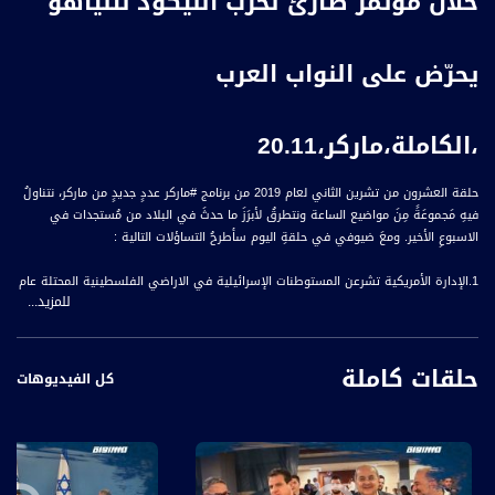
خلال مؤتمر طارئ لحزب الليكود نتنياهو
يحرّض على النواب العرب
،الكاملة،ماركر،20.11
حلقة العشرون من تشرين الثاني لعام 2019 من برنامج #ماركر عددٍ جديدٍ من ماركر، نتناولُ
فيهِ مَجموعَةً مِنَ مواضيع الساعة ونتطرقُ لأبرَزَ ما حدثَ في البلاد من مُستجدات في
الاسبوعِ الأخير. ومعَ ضيوفي في حلقةِ اليوم سأطرحُ التساؤلات التالية :
1.الإدارة الأمريكية تشرعن المستوطنات الإسرائيلية في الاراضي الفلسطينية المحتلة عام
للمزيد...
٦٧ ، كيف يؤثر هذا الإعلان على مساعي تشكيل الحكومة الأسرائيلية والحالة السياسية
الإقليمية ؟
حلقات كاملة
2.الشرطة تقيم حملة خاصة لتسليم الأسلحة والوسائل القتالية غير القانونية تحت حصانة
كل الفيديوهات
قانونية من المقاضاة وبدون التعريف عن الهوية، فهل تعتبر وسيلة ناجحة لجمع السلاح
من المجتمع العربي ؟
3.استهداف المصور الصحفي معاذ عمارنة يعيد قضية استهداف الصحفيين الفلسطينيين
الى العناوين، فما هو موقف نقابة الصحفيين، ودور الاتحادين العربي والدولي في الحفاظ