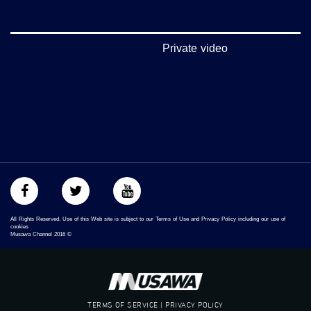
تويتر:
https://twitter.com/musawachannel
Private video
يوتيوب:
https://www.youtube.com/channel/UCwJbDUmIxc-JX8PX53ek2Zg/feed
بينترست:
https://www.pinterest.com/musawachannel
فيميو:
https://vimeo.com/musawachannel
غوغل+:
://plus.google.com/u/0/b/115185778161375637310/115185778161375637310/posts/p/pub?
_ga=1.123333704.2101815806.1418341384
All Rights Reserved. Use of this Web site is subject to our Terms of Use and Privacy Policy including our use of
cookies
Musawa Channel
2016
©
#_٤٨
48_#
‫#‏فلسطين_٤٨‬
‫#‏فلسطين_48‬
‪falasteen_48#‎‬
TERMS OF SERVICE | PRIVACY POLICY
‫#‏عرب_٤٨