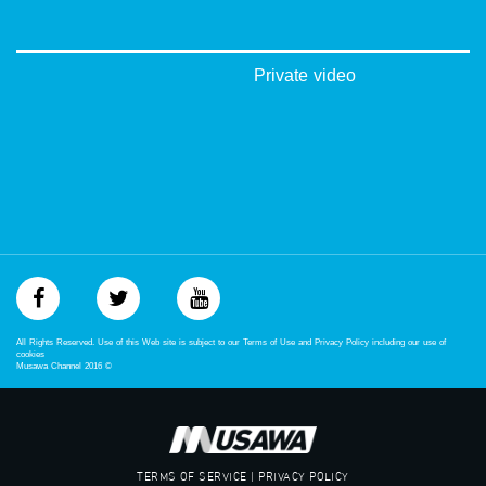
#musawachannel
mosawah.com#
#musawachannel.com
‪#‎Equality‬
Private video
‪#‎égalité‬
‫#‏مساواة‬
‫#‏حق‬
‫#‏عدالة‬
‫#‏تساوٍ‬
‫#‏تعادل‬
‫#‏تماثل‬
‫#‏تسوية‬
‫#‏معادلة‬
All Rights Reserved. Use of this Web site is subject to our Terms of Use and Privacy Policy including our use of
cookies
Musawa Channel
2016
©
TERMS OF SERVICE | PRIVACY POLICY