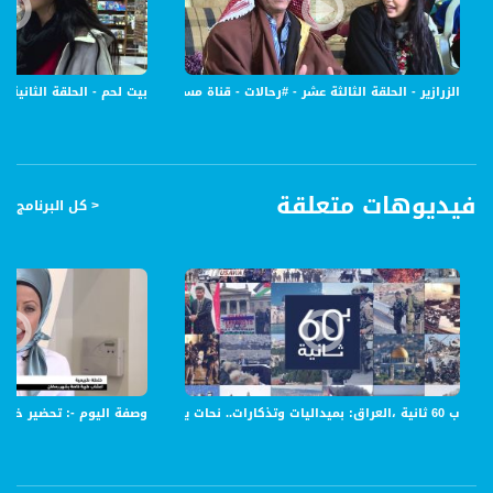
تقوم مقدمتا البرنامج بزيارة موقع او مدينة في الداخل الفلسطيني واستكشاف ما يوجد
للمكان ان يمنح الزائر من مواقع طبيعية وتاريخية، اطعمة مميزة، البسة ومستحضرات،
فعاليات رياضية وثقافية.. بالاضافة الى مقابلة شخصيات من المكان، اصحاب حرف وتجار،
مرشدين سياحيين وغيرهم. اسلوب التقديم سيكون فعال وارتجالي، المقدمتان تقومان
الزرازير - الحلقة الثالثة عشر - #رحالات - قناة مساواة الفضائية - Musawa Channel
بيت لحم - الحلقة الثانية عشر- #رحالات - 6-1-2016 - قناة م
بتجريب كل ما يمكن للمكان ان يعطيه والحديث مع الشخصيات يتعدى المقابلات النمطية
للحوار الديناميكي المربوط بالتفاعل والتجربة الذاتية.
قناة مساواة الفضائية، صوت فلسطينيي الداخل - لاول مرة منذ ٧٠ عام
فيديوهات متعلقة
< كل البرنامج
قناة مساواة الفضائية تبث عبر الحيّز الفضائي الفلسطيني PalSat وعلى مدار القمر
NileSat من خلال التردد التالي :
Downlink frequency - الترد :
12645 MHZ
Polarity - الاستقطاب:
Horizontal
Symb.Rate - معدل الترميز:
ب 60 ثانية ،العراق: بميداليات وتذكارات.. نحات يحيي أسلوب الكتابة المسمارية القديمة،اخبار مساواة،10-1
وصفة اليوم -: تحضير خلطة- نورهان،
27.500 MS/s
FEC - تصحيح الخطأ :