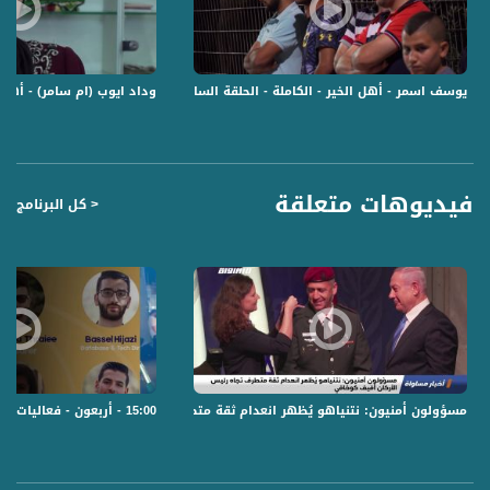
Downlink frequency - الترد :
12645 MHZ
يوسف اسمر - أهل الخير - الكاملة - الحلقة السابعة والعشرون - قناة مساواة الفض
وداد ايوب (ام سامر) - أهل 
Polarity - الاستقطاب:
Horizontal
Symb.Rate - معدل الترميز:
27.500 MS/s
فيديوهات متعلقة
< كل البرنامج
FEC - تصحيح الخطأ :
5/6
عربسات Arabsat Badr 4 at 26.0 east
DL: 11958 H
SR: 27500
FEC: 5/6
15:00 - أربعون - فعاليات ثقافية هذا المساء - 28.10.2019-قناة مساواة
مسؤولون أمنيون: نتنياهو يُظهر انعدام ثقة متطرف تجاه رئيس الأركان أفيف كوخافي،اخب
للتواصل:
بريد الكتروني: