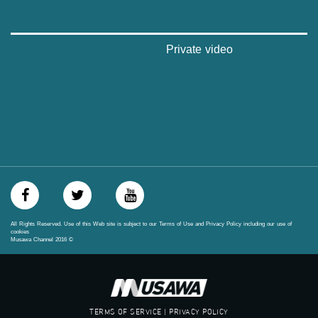
‫#‏مساواة‬
‫#‏حق‬
‫#‏عدالة‬
‫#‏تساوٍ‬
Private video
‫#‏تعادل‬
‫#‏تماثل‬
‫#‏تسوية‬
‫#‏معادلة‬
All Rights Reserved. Use of this Web site is subject to our Terms of Use and Privacy Policy including our use of
cookies
Musawa Channel
2016
©
TERMS OF SERVICE | PRIVACY POLICY