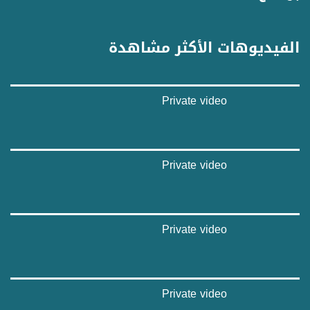
غوغل+:
://plus.google.com/u/0/b/115185778161375637310/115185778161375637310/posts/p/pub?
_ga=1.123333704.2101815806.1418341384
الفيديوهات الأكثر مشاهدة
#_٤٨
48_#
‫#‏فلسطين_٤٨‬
Private video
‫#‏فلسطين_48‬
‪falasteen_48#‎‬
‫#‏عرب_٤٨
‪‎arab_48#‬
‫#‏تواصل‬
Private video
‫#‏اكسر_حصارك‬
‫#‏بلشنا_نرجع‬
‫#‏شعب_واحد‬
‪#‎mosawah‬
Private video
#musawa
#musawachannel
mosawah.com#
#musawachannel.com
‪#‎Equality‬
Private video
‪#‎égalité‬