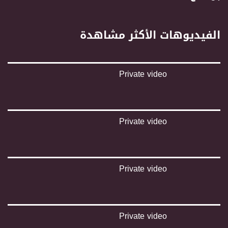
https://vimeo.com/musawachannel
غوغل+:
الفيديوهات الأكثر مشاهدة
://plus.google.com/u/0/b/115185778161375637310/115185778161375637310/posts/p/pub?
_ga=1.123333704.2101815806.1418341384
#_٤٨
Private video
48_#
‫#‏فلسطين_٤٨‬
‫#‏فلسطين_48‬
‪falasteen_48#‎‬
‫#‏عرب_٤٨
Private video
‪‎arab_48#‬
‫#‏تواصل‬
‫#‏اكسر_حصارك‬
‫#‏بلشنا_نرجع‬
Private video
‫#‏شعب_واحد‬
‪#‎mosawah‬
#musawa
#musawachannel
mosawah.com#
Private video
#musawachannel.com