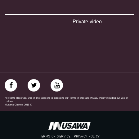
‪#‎Equality‬
‪#‎égalité‬
‫#‏مساواة‬
‫#‏حق‬
Private video
‫#‏عدالة‬
‫#‏تساوٍ‬
‫#‏تعادل‬
‫#‏تماثل‬
‫#‏تسوية‬
‫#‏معادلة‬
All Rights Reserved. Use of this Web site is subject to our Terms of Use and Privacy Policy including our use of
cookies
Musawa Channel
2016
©
TERMS OF SERVICE | PRIVACY POLICY