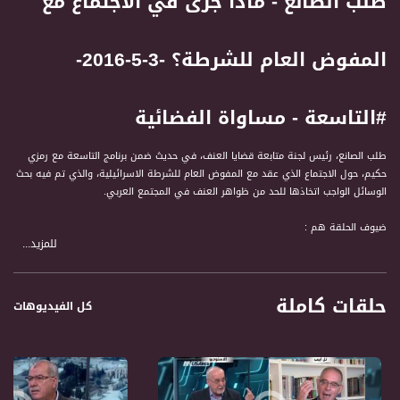
طلب الصانع - ماذا جرى في الاجتماع مع
المفوض العام للشرطة؟ -3-5-2016-
#التاسعة - مساواة الفضائية
طلب الصانع، رئيس لجنة متابعة قضايا العنف، في حديث ضمن برنامج التاسعة مع رمزي
حكيم، حول الاجتماع الذي عقد مع المفوض العام للشرطة الاسرائيلية، والذي تم فيه بحث
الوسائل الواجب اتخاذها للحد من ظواهر العنف في المجتمع العربي.
ضيوف الحلقة هم :
للمزيد...
1- الباحث والمحلل السياسي علي حيدر
2- الصحفي جاكي خوري
3- طلب الصانع - رئيس لجنة متابعة قضايا العنف في المجتمع العربي
حلقات كاملة
4- الخبير الاقتصادي وائل كريّم
كل الفيديوهات
لمتابعي قناة مساواة الفضائية - تسجيل حلقة 3-5-2016على قناة اليوتيوب الرسمية
" التاسعة مع رمزي حكيم " برنامج حواري اسبوعي يتناول قضايا الداخل ارتباطا باحداث
الساعة في الشان السياسي والاجتماعي والاقتصادي. حتى الثقافة والفن ونمط الحياة.