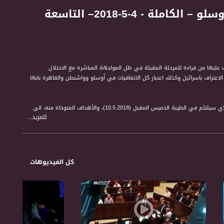
قرارات المجلس الوطني؛ مرحلة اشتباك وتصحيح لخلل أوسلو – الكاملة - 4-5-2018– التاسعة
رات المجلس الوطني الفلسطيني وما يترتب عليها من قراءة للمرحلة المقبلة في ظل المواجهة المباشرة مع الاحتلال
 الاعتراف باسرائيل وكذلك اعتبار كل الاتفاقيات في أوسلو وواشنطن والقاهرة بانها
كما تناولت الحلفة موضوعة المؤتمر الثاني لتنظيم وتفعيل القدرات البشرية في المجتمع الفلسطيني في الداخل الذي سيلتئم في الطيبة الخميس المقبل (10.5.2018)، والأهداف المتوخاة منه، الى
للمزيد...
ب.
كل الفيديوهات