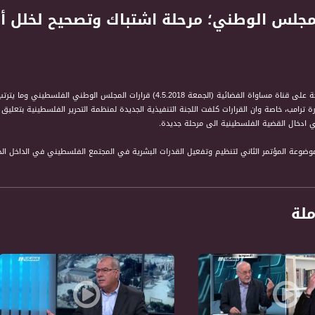
تناولت حلقة التاسعة على قناة مساواة الفضائية (الجمعة 4.5.2018) قرا
رة ترامب، خاصة وان القرارات كلفت اللجنة التنفيذية الجديدة لمنظمة التحرير الفلسطينية بتعليق
ي ادخال القضية الفلسطينية الى مرحلة جديدة.
عطيات تستند الى استطلاع رأي حول نظرة الجمهور الى السلطات المحلية العربية والرؤساء العر
ملة
قة: