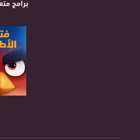
برامج متع
DL: 11958 H
SR: 27500
FEC: 5/6
للتواصل:
بريد الكتروني:
usawachannel.com
للتفاعل:
الموقع الالكتروني:
sawachannel.com
فيسبوك:
com/musawachannel
صفحة ال
تويتر:
.com/musawachannel
يوتيوب: