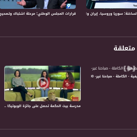
" التاسعة " برنامج حواري اسبوعي ياتيكم كل يوم جمعة، الساعة ٩ مساءا 
ة؛ سوريا وروسيا، إيران واسرائيل، ماذا تغيّر؟!- الكاملة -11-5-2018- التاسعة
قرارات المجلس الوطني؛ مرحلة اشتباك وتصحيح لخلل أوسلو – الكام
تمثل اهتمامات المتلقي / المشاهد في الداخل وكذلك اهتمامات الفلسطيني والعربي عموما. الى ج
ة.
ة، صوت فلسطينيي الداخل - لاول مرة منذ ٧٠ عام
الفضائي الفلسطيني PalSat وعلى مدار القمر NileSat من خلال التردد التالي :
متعلقة
 :
 صباحنا غير- 30-6-2017 - قناة مساواة الفضائية
مدرسة بيت الحكمة تحصل على جائزة الوبوتيكا ... ما أهمية