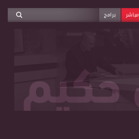
باشر
برامج