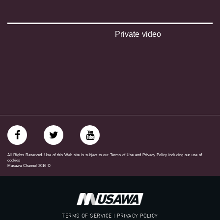
‫#‏بلشنا_نرجع‬
‫#‏شعب_واحد‬
‪#‎mosawah‬
#musawa
Private video
#musawachannel
mosawah.com#
#musawachannel.com
‪#‎Equality‬
‪#‎égalité‬
‫#‏مساواة‬
‫#‏حق‬
‫#‏عدالة‬
‫#‏تساوٍ‬
‫#‏تعادل‬
‫#‏تماثل‬
‫#‏تسوية‬
All Rights Reserved. Use of this Web site is subject to our Terms of Use and Privacy Policy including our use of
‫#‏معادلة‬
cookies
Musawa Channel
2016
©
TERMS OF SERVICE | PRIVACY POLICY