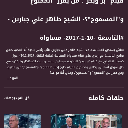
فيلم "بر وبحر"؛ من يقرر "الممنوع"
و"المسموح"؟- الشيخ طاهر علي جبارين -
#التاسعة -10-1-2017- مساواة
نقاش يستحق المشاهدة مع الشيخ طاهر علي جبارين، نائب رئيس بلدية أم الفحم، ضمن
برنامج التاسعة مع رمزي على قناة مساواة الفضائية (حلقة الثلاثاء 10.1.2017)، حول
كيفية التعاطي مع فيلم "بر وبحر" للمخرجة ميسلون حمود وبيانات الاستنكار والرفض، في
ظل سؤال أساسي يتعلق بمضامين الفيلم خارج إطار "الممنوع" و"المسموح" في الطرح،
ومن يقرر بين "الممنوع" و"المسموح"، وعلى أية قواعد؟
للمزيد...
ضيوف الحلقة:
1- النائب أسامة السعدي، عضو الكنيست عن القائمة المشتركة
حلقات كاملة
2- الشيخ طاهر علي جبارين، نائب رئيس بلدية أم الفحم
كل الفيديوهات
3- محمد زيدان، المحلل السياسي لبرنامج التاسعة
لمتابعي قناة مساواة الفضائية - تسجيل حلقة 10-1-2017على قناة اليوتيوب الرسمية
" التاسعة مع رمزي حكيم " برنامج حواري اسبوعي يتناول قضايا الداخل ارتباطا باحداث
الساعة في الشان السياسي والاجتماعي والاقتصادي. حتى الثقافة والفن ونمط الحياة.