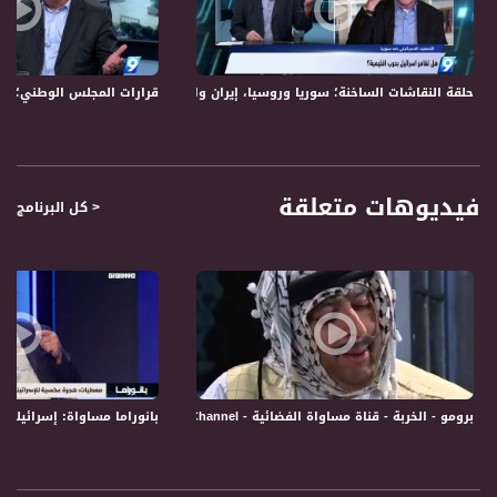
من خلال فقرات حوارية تمثل اهتمامات المتلقي / المشاهد في الداخل وكذلك اهتمامات
الفلسطيني والعربي عموما. الى جانب ذلك فان البرنامج يثير قضايا بمبادرته ويناقشها مع
صناع القرار والشخصيات التمثيلية والجماهيرية.
حلقة النقاشات الساخنة؛ سوريا وروسيا، إيران واسرائيل، ماذا تغيّر؟!- الكاملة -11-5-2018- التاسعة
قرارات المجلس الوطني؛ مرحلة اشتباك 
قناة مساواة الفضائية، صوت فلسطينيي الداخل - لاول مرة منذ ٧٠ عام
قناة مساواة الفضائية تبث عبر الحيّز الفضائي الفلسطيني PalSat وعلى مدار القمر
NileSat من خلال التردد التالي :
فيديوهات متعلقة
< كل البرنامج
Downlink frequency - الترد :
12645 MHZ
Polarity - الاستقطاب:
Horizontal
Symb.Rate - معدل الترميز:
27.500 MS/s
برومو - الخربة - قناة مساواة الفضائية - Musawa Channel
بانوراما مساواة: إسرائيليو
FEC - تصحيح الخطأ :
5/6