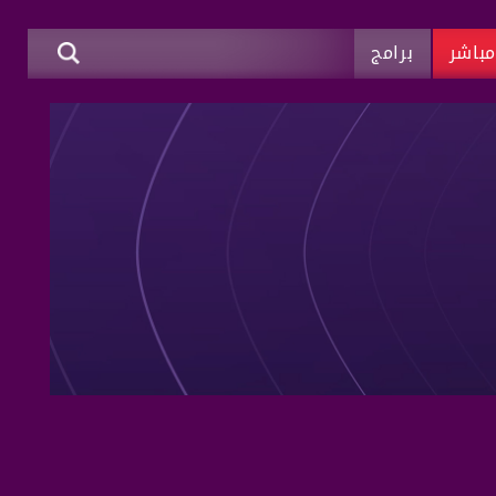
باشر
برامج