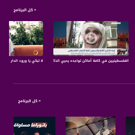
< كل البرنامج
قناة مساواة الفضائية
الفلسطينيين في كافة أماكن تواجده يحيي الذكرى الثانية والسبعين للنكبة،زكية ابو ال
لا تبكي يا ورود الدار - وداد نخلة - #صباحنا_غير
< كل البرنامج