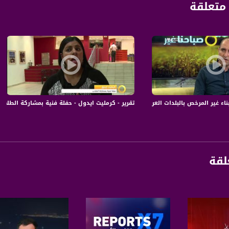
متعلقة
 المرخص بالبلدات العربية - سامر سويد - صباحنا غير- 23-4-2017 - قناة مساواة
تقرير - كرمليت ايدول - حفلة فنية بمشاركة الطلاب - #صباحنا_غير-4-3-2016- 
لقة