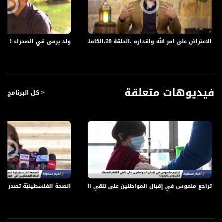
قناة مساواة الفضائية، صوت فلسطينيي الداخل - لاول مرة منذ ٧٠ عام
الاعتراض على امر الله واقداره ،الحلقة 28،الكاملة،رمضان 2018- قناة مساواة الفضائية
​ولد يرمى في الصحراء ! جبريل ينزل 
قناة مساواة الفضائية تبث عبر الحيّز الفضائي الفلسطيني PalSat وعلى مدار القمر
NileSat من خلال التردد التالي :
Downlink frequency - الترد :
12645 MHZ
فيديوهات متعلقة
< كل البرنامج
Polarity - الاستقطاب:
Horizontal
Symb.Rate - معدل الترميز:
27.500 MS/s
FEC - تصحيح الخطأ :
5/6
تراجع ملموس في إقبال المواطنين على تلقي اللقاح المضاد لفيروس كورونا،اخبارمساواة،02.02.21،قن
الصحة الفلسطينيّة تصدر سلسل
عربسات Arabsat Badr 4 at 26.0 east
DL: 11958 H