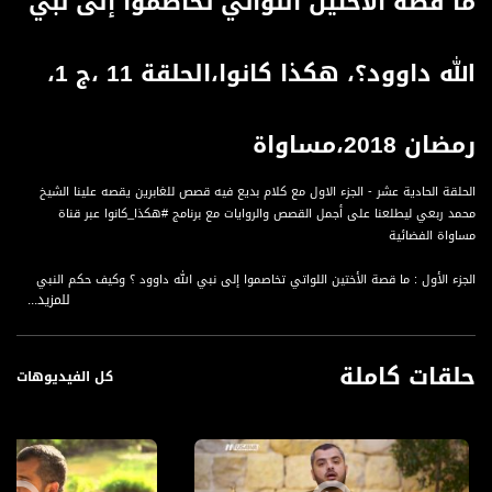
ما قصة الأختين اللواتي تخاصموا إلى نبي
الله داوود؟، هكذا كانوا،الحلقة 11 ،ج 1،
رمضان 2018،مساواة
الحلقة الحادية عشر - الجزء الاول مع كلام بديع فيه قصص للغابرين يقصه علينا الشيخ
محمد ربعي ليطلعنا على أجمل القصص والروايات مع برنامج #هكذا_كانوا عبر قناة
مساواة الفضائية
الجزء الأول : ما قصة الأختين اللواتي تخاصموا إلى نبي الله داوود ؟ وكيف حكم النبي
للمزيد...
بينهم ؟ وما كان دور الشيطان في هذه القصة ؟
حلقات كاملة
كل الفيديوهات
عندما تكون في زينة الاوطان وسترى في التاريخ حبات من الؤلؤ ، والجواهر المرصعة ،
وتلك الزخارف الربانية بهضابها وجبالها وسهولها وعبر الرسوم البشرية بمدنها وقراها
ومساجدها ومنازلها وزراعتها...تيقن تماما أن هناك من سكن الأرض و تجلت فيه بدعة
الخالق ، مع كلام بديع فيه قصص للغابرين يقصه علينا الشيخ محمد ربعي ليطلعنا على
أجمل القصص والروايات مع برنامج #هكذا_كانوا