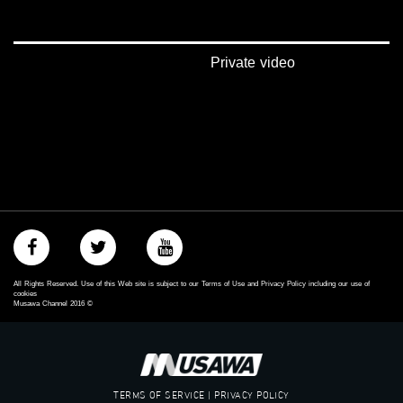
#musawa
#musawachannel
mosawah.com#
#musawachannel.com
Private video
‪#‎Equality‬
‪#‎égalité‬
‫#‏مساواة‬
‫#‏حق‬
‫#‏عدالة‬
‫#‏تساوٍ‬
‫#‏تعادل‬
‫#‏تماثل‬
‫#‏تسوية‬
‫#‏معادلة‬
All Rights Reserved. Use of this Web site is subject to our Terms of Use and Privacy Policy including our use of
cookies
Musawa Channel
2016
©
TERMS OF SERVICE | PRIVACY POLICY