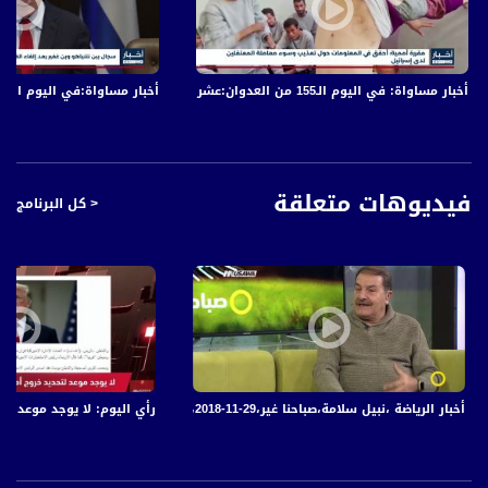
وفي المقابل، اعتبر رئيس تحالف يمينا ووزير الأمن الإسرائيلي، نفتالي بينيت، أن قانونا
كهذا خطوة معادية للديمقراطية. وستقف يمينا بشكل مطلق ضد هذه الخطوة
وستحاربها.
أخبار مساواة: في اليوم الـ155 من العدوان:عشرات الشهداء والجرحى في قصف الاحتلال المتواصل على قطاع غزة
أخبار مساواة:في اليوم الـ152 من العدوان: عشرات الشهداء والجرحى في قصف الاحتلال المتواصل على قطاع غزة
أخبار مساواة هي نشرة إخبارية يومية على مدار الساعة لأبرز القضايا الاجتماعية،
الاقتصادية، الثقافية والسياسية للمواطن العربي الفلسطيني في الداخل.
فيديوهات متعلقة
< كل البرنامج
#اخبار_مساواة يومياً الساعة 6:00 مساءً بتوقيت القدس
قناة مساواة الفضائية، صوت فلسطينيي الداخل - لاول مرة منذ ٧٠ عام
قناة مساواة الفضائية تبث عبر الحيّز الفضائي الفلسطيني PalSat وعلى مدار القمر
NileSat من خلال التردد التالي :
Downlink frequency - الترد :
أخبار الرياضة ،نبيل سلامة،صباحنا غير،29-11-2018،قناة مساواة الفضائية
رأي اليوم: لا يوجد موعد لتحديد خرو
12645 MHZ
Polarity - الاستقطاب:
Horizontal