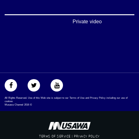
48_#
‫#‏فلسطين_٤٨‬
‫#‏فلسطين_48‬
‪falasteen_48#‎‬
Private video
‫#‏عرب_٤٨
‪‎arab_48#‬
‫#‏تواصل‬
‫#‏اكسر_حصارك‬
‫#‏بلشنا_نرجع‬
‫#‏شعب_واحد‬
‪#‎mosawah‬
#musawa
#musawachannel
mosawah.com#
#musawachannel.com
‪#‎Equality‬
All Rights Reserved. Use of this Web site is subject to our Terms of Use and Privacy Policy including our use of
‪#‎égalité‬
cookies
Musawa Channel
2016
©
‫#‏مساواة‬
‫#‏حق‬
‫#‏عدالة‬
‫#‏تساوٍ‬
‫#‏تعادل‬
TERMS OF SERVICE | PRIVACY POLICY
‫#‏تماثل‬