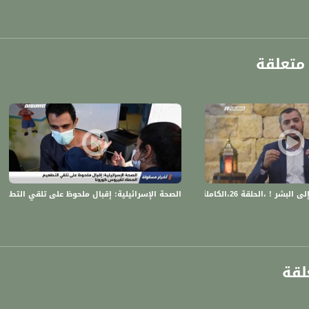
متعلقة
anafalasteeni@m
،الكاملة،رمضان 18- قناة مساواة الفضائية
الصحة الإسرائيلية: إقبال ملحوظ على تلقي التطعيم المضاد
www.mu
https://www.facebook.
لقة
https://twitter