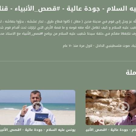
لسلام - جودة عالية - #قصص_الأنبياء - قناة مساواة ا
ه عز وجل إلى قوم في مدينة مدين ( معان ) كانوا قطاع طرق ، تجار غششه ، بدؤوا بنقاشه ، لك
يب عليه السلام و كيف تعامل الله معه قومه و ما قصة الأرض التي تزلزلت تحت أقدام قوم ش
ف نتابعها معكم في حلقة سيدنا شعيب عليه السلام من برنامج #قصص_الأنبياء مع الاستاذ محم
ة، صوت فلسطينيي الداخل - لاول مرة منذ ٧٠ عام
الفضائي الفلسطيني PalSat وعلى مدار القمر NileSat من خلال التردد التالي :
ملة
 :
 جودة عالية - #قصص_الأنبياء - قناة مساواة الفضائية - Musawa Channel
يونس عليه السلام - جودة عالية - #قصص_الأنبياء - قناة م