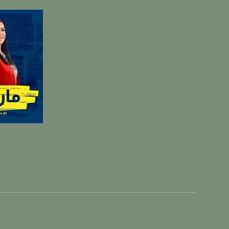
يوتيوب:
X8PX53ek2Zg/feed
بينترست:
com/musawachannel
فيميو:
com/musawachannel
غوغل+:
815806.1418341384
#_٤٨
صفحة ال
48_#
‫#‏فلسطين_٤٨‬
‫#‏فلسطين_48‬
‪falasteen_48#‎‬
‫#‏عرب_٤٨
‪‎arab_48#‬
‫#‏تواصل‬
‫#‏اكسر_حصارك‬