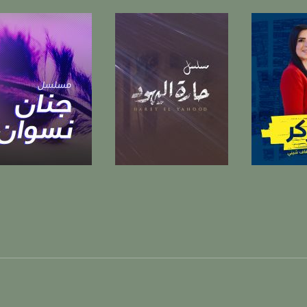
https://www.youtube.com/channel/UCwJbDUmIxc-J
https://www.pinterest.
https://vimeo.
u/0/b/115185778161375637310/115185778161375637310/posts/p/pub?_ga=1.123333704.2101
برنامج
صفحة البرنامج
صفحة البرنامج