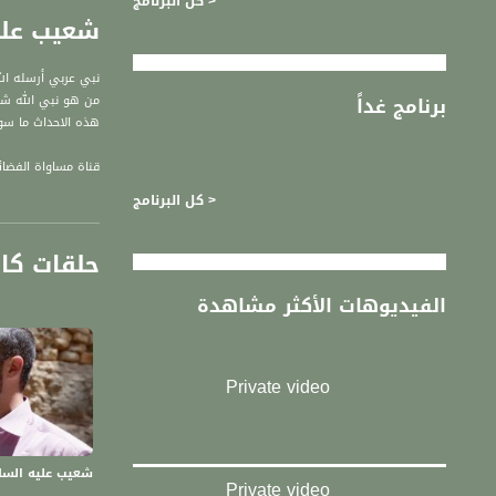
< كل البرنامج
شعيب عليه ا
نبي عربي أرسله الل
برنامج غداً
من هو نبي الله شع
هذه الاحداث ما سو
قناة مساواة الفضائي
< كل البرنامج
قناة مساواة الفضائية تبث عبر الحيّز 
حلقات كا
Downlink frequency - الترد
12645 MHZ
الفيديوهات الأكثر مشاهدة
Polarity - الاستقطاب:
Horizontal
Private video
Symb.Rate - معدل الترميز:
27.500 MS/s
FEC - تصحيح الخطأ :
شعيب عليه السلام -
Private video