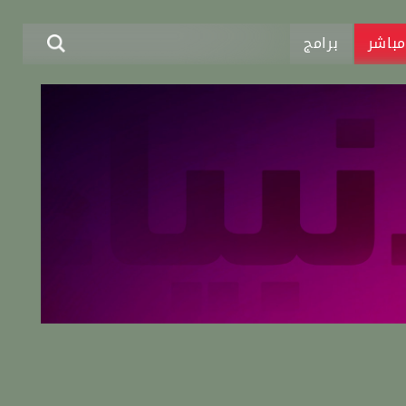
باشر
برامج