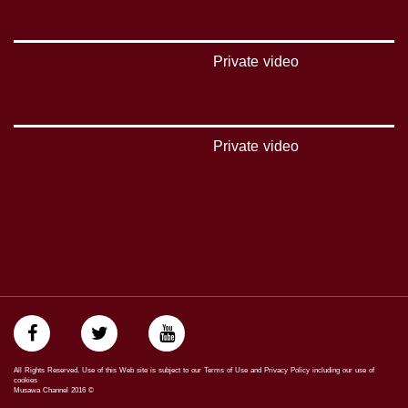
يوتيوب:
https://www.youtube.com/channel/UCwJbDUmIxc-JX8PX53ek2Zg/feed
Private video
بينترست:
https://www.pinterest.com/musawachannel
فيميو:
https://vimeo.com/musawachannel
Private video
غوغل+:
://plus.google.com/u/0/b/115185778161375637310/115185778161375637310/posts/p/pub?
_ga=1.123333704.2101815806.1418341384
#_٤٨
48_#
‫#‏فلسطين_٤٨‬
‫#‏فلسطين_48‬
‪falasteen_48#‎‬
‫#‏عرب_٤٨
‪‎arab_48#‬
‫#‏تواصل‬
All Rights Reserved. Use of this Web site is subject to our Terms of Use and Privacy Policy including our use of
cookies
‫#‏اكسر_حصارك‬
Musawa Channel
2016
©
‫#‏بلشنا_نرجع‬