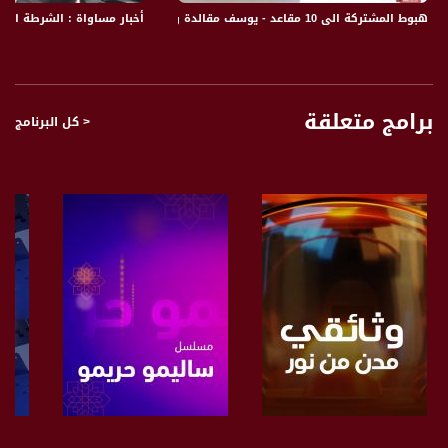
يتناول البرنامج خبايا الخبر من خلال مقالات مميزة وتحليلات لقضايا منوعة يتنوع بين
هبوط المشتركة الى 10 مقاعد - يوسف مقالدة ومحمد زيدان - التاسعة - 18-7-2017 - مساواة
أخبار مساواة : الشرطة الإس
المواضيع الإقتصادية الإجتماعية أو الثقافية والفنية أيضا “ مقالات حول الأفلام أو قضايا
ثقافية ويستضيف البرنامج كل يوم ضيف يتحدث عن المواضيع الإقليمية أو الإسرائيلية
الفلسطينية ويتطرق لأهم تفاعلات السوشل ميديا .
قناة مساواة الفضائية، صوت فلسطينيي الداخل - لاول مرة منذ ٧٠ عام
برامج متعلقة
< كل البرنامج
قناة مساواة الفضائية تبث عبر الحيّز الفضائي الفلسطيني PalSat وعلى مدار القمر
NileSat من خلال التردد التالي :
Downlink frequency - الترد :
12645 MHZ
Polarity - الاستقطاب:
Horizontal
Symb.Rate - معدل الترميز:
27.500 MS/s
FEC - تصحيح الخطأ :
5/6