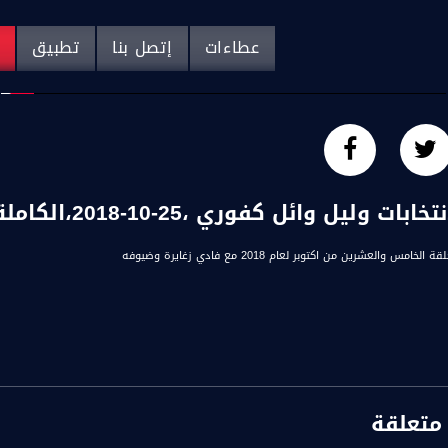
عطاءات
إتصل بنا
تطبيق
م
يل وائل كفوري ،25-10-2018،الكاملة ،شو بالبلد- مساواة
مس والعشرين من اكتوبر لعام 2018 مع فادي زغايرة وضيوفه
متعلقة