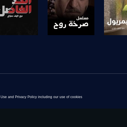
anafalasteeni@m
برنامج
صفحة البرنامج
صفحة البرنامج
www.mu
https://www.facebook.
https://twitter
f Use and Privacy Policy including our use of cookies
https://www.youtube.com/channel/UCwJbDUmIxc-J