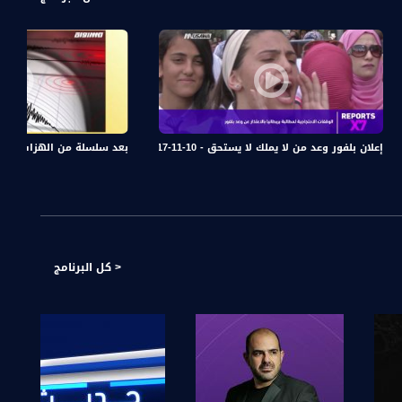
 أسعد- #صباحنا_غير- 27-9-2016- مساواة
إعلان بلفور وعد من لا يملك لا يستحق - 10-11-2017 - الحلقة كاملة -Reports X7- مساواة
بعد سلسلة من الهزات الخفيفة ا
< كل البرنامج