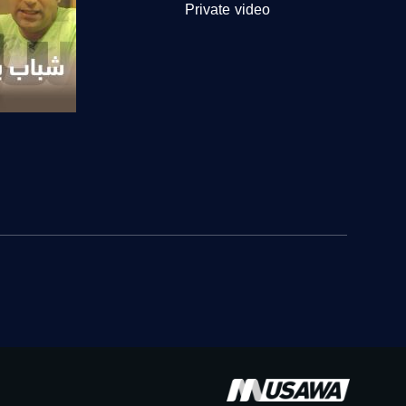
Private video
FEC: 5/6
للتواصل:
بريد الكتروني:
usawachannel.com
للتفاعل:
صفحة ال
الموقع الالكتروني:
sawachannel.com
فيسبوك:
com/musawachannel
تويتر:
.com/musawachannel
يوتيوب:
X8PX53ek2Zg/feed
بينترست: