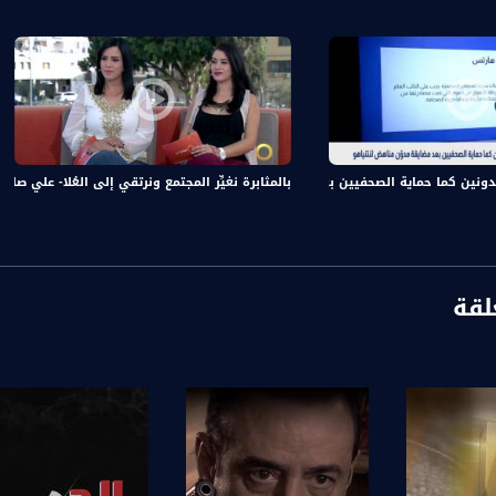
 القدس وعلى مدار ساعة راح نتعرف على شخصيات مميزة، جاي من مجالات مختلفة بسهرة ولا أحلى مع فادي زغايرة وضيوفه.
ة، صوت فلسطينيي الداخل - لاول مرة منذ ٧٠ عام
الفضائي الفلسطيني PalSat وعلى مدار القمر NileSat من خلال التردد التالي :
 :
ين كما حماية الصحفيين بعد مضايقة مدوّن مناهض لنتنياهو،بانوراما مساواة،13.08.2020
بالمثابرة نغيِّر المجتمع ونرتقي إلى العُلا- علي صلالحة و هديل
لقة