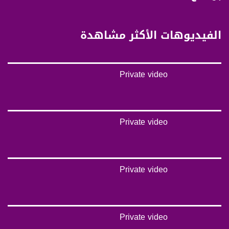
تويتر:
https://twitter.com/musawachannel
الفيديوهات الأكثر مشاهدة
يوتيوب:
https://www.youtube.com/channel/UCwJb...
Private video
بينترست:
https://www.pinterest.com/musawachannel
فيميو:
https://vimeo.com/musawachannel
Private video
غوغل+:
https://plus.google.com/u/0/b/1151857...
Private video
#_٤٨
48_#
#فلسطين_٤٨
#فلسطين_48
falasteen_48#
Private video
#عرب_٤٨