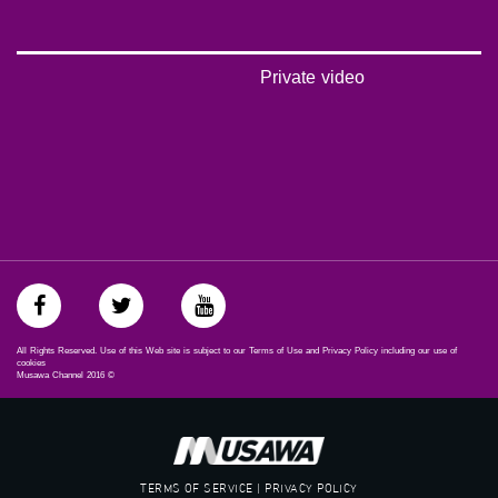
‎arab_48#
#تواصل
#اكسر_حصارك
#بلشنا_نرجع
Private video
#شعب_واحد
#mosawah
#musawa
#musawachannel
mosawah.com#
#musawachannel.com
#Equality
#égalité
#مساواة
#حق
#عدالة
#تساوٍ
All Rights Reserved. Use of this Web site is subject to our Terms of Use and Privacy Policy including our use of
#تعادل
cookies
Musawa Channel
2016
©
#تماثل
#تسوية
#معادلة
TERMS OF SERVICE | PRIVACY POLICY