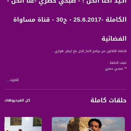
أكيد احنا الحل ! - صبحي حصري -عنا الحل -
الكاملة -25.6.2017 - ح30 - قناة مساواة
الفضائية
الحلقة الثلاثون من برنامج #عنا_الحل مع ايمان هواري .
ضيف الحلقة :
** صبحي حصري
للمزيد...
حوار عفوي عن تجربته في السكتشات مع إباء وعن تجربته في الميدان وعن الاجواء
المضانية
وايضا التطرق الى تجربة ايمان في إستضافة مختصين ومستشارين
حلقات كاملة
والختام مع تقديم الشكر لجميع الضيوف والمشاهدين
كل الفيديوهات
تقديم معايدات من صبحي للمشاهدين بحلول العيد السعيد
ومعايدة من ايمان للمشاهدين
ياتي البرنامج مع مختصة استشارة عائلية، ايمان هواري، بالحل لمشاكل قد نتوقعها
وموجودة قامت المستشارة بالتعامل معها من خلال خبرتها السابقة ولكن تتخصص في