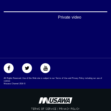
‫#‏فلسطين_48‬
‪falasteen_48#‎‬
‫#‏عرب_٤٨
‪‎arab_48#‬
Private video
‫#‏تواصل‬
‫#‏اكسر_حصارك‬
‫#‏بلشنا_نرجع‬
‫#‏شعب_واحد‬
‪#‎mosawah‬
#musawa
#musawachannel
mosawah.com#
#musawachannel.com
‪#‎Equality‬
‪#‎égalité‬
‫#‏مساواة‬
All Rights Reserved. Use of this Web site is subject to our Terms of Use and Privacy Policy including our use of
‫#‏حق‬
cookies
Musawa Channel
2016
©
‫#‏عدالة‬
‫#‏تساوٍ‬
‫#‏تعادل‬
‫#‏تماثل‬
‫#‏تسوية‬
TERMS OF SERVICE | PRIVACY POLICY
‫#‏معادلة‬