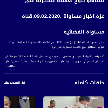
نتنياهو يلوح بعملية عسكرية على
غزة،اخبار مساواة ،09.02.2020،قناة
مساواة الفضائية
اَخبار_مساواة لحلقة التاسع من شباط 2020 عبر شاشة قناة مساواة الفضائية تناولت
عنوان : نتنياهو يلوح بعملية عسكرية على غزة
"أكد رئيس الوزراء الإسرائيلي بنيامين نتنياهو في مستهل جلسة الحكومة الأسبوعية، إن
بلاده لن تسمح بأي عدوان من غزة على حد تعبيره، كما وهدد بشن عملية عسكرية على
للمزيد...
غزة، قائلا إن ""الجيش مستعد وجاهز للعمل""، وذلك ردا على استمرار إطلاق البالونات
المتفجرة والقذائف من قطاع غزة إلى إسرائيل.
حلقات كاملة
هذا وأفادت وسائل إعلام إسرائيلية أن خلافات سادت داخل جلسة الحكومة الأسبوعية،
كل الفيديوهات
عقب تطرق نتنياهو، إلى صفقة القرن وانتقاده مطالب وزراء من تحالف أحزاب اليمين
المتطرف بضم مناطق في الضفة الغربية قبل انتخابات الكنيست.
وقال نتنياهو إنه يعمل على الضم منذ فترة طويلة ويأمل بتطبيقه عقب الانتهاء من
رسم الخرائط، كما وحاول إنهاء السجال بالقول إنهم ليسوا مرغمين على الموافقة على