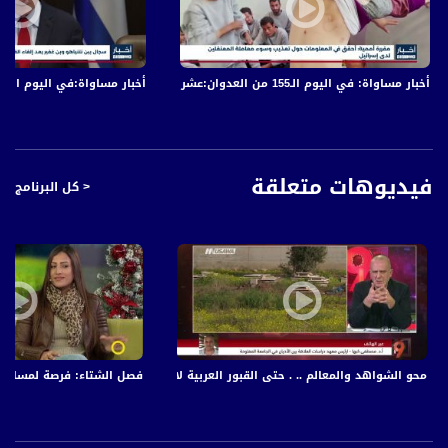
دولة فلسطينية بقرار حكومي، والأميركيون لا يطالبون بذلك.
أخبار مساواة: في اليوم الـ155 من العدوان:عشرات الشهداء والجرحى في قصف الاحتلال المتواصل على قطاع غزة
أخبار مساواة:في اليوم الـ152 من العدوان: عشرات الشهداء والجرحى في قصف الاحتلال المتواصل على قطاع غزة
أخبار مساواة هي نشرة إخبارية يومية على مدار الساعة لأبرز القضايا الاجتماعية،
الاقتصادية، الثقافية والسياسية للمواطن العربي الفلسطيني في الداخل.
#اخبار_مساواة يومياً الساعة 6:00 مساءً بتوقيت القدس
فيديوهات متعلقة
< كل البرنامج
قناة مساواة الفضائية، صوت فلسطينيي الداخل - لاول مرة منذ ٧٠ عام
قناة مساواة الفضائية تبث عبر الحيّز الفضائي الفلسطيني PalSat وعلى مدار القمر
NileSat من خلال التردد التالي :
Downlink frequency - الترد :
12645 MHZ
محو الشواهد والمعالم .. . حتى القبور العربية لا تسلم! - بروفيسور مصطفى كبها ،التاسعة
فصل الشتاء: فرصة لمسارات في 
Polarity - الاستقطاب:
Horizontal
Symb.Rate - معدل الترميز: