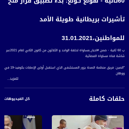
َ60ثانية - هونغ كونغ: بدء تطبيق قرار منح
تأشيرات بريطانية طويلة الأمد
للمواطنين،31.01.2021
ب 60 ثانية - ضمن #اخبار_مساواة لحلقة الواحد و الثلاثون من كانون الثاني لعام 2021عبر
شاشة قناة مساواة الفضائية
"الصين: فريق منظمة الصحة يزور المستشفى الذي استقبل أولى الإصابات بكوفيد-19 في
ووهان
للمزيد...
هونغ كونغ: بدء تطبيق قرار منح تأشيرات بريطانية طويلة الأمد للمواطنين
بروكسل: نشطاء غرينتس يطلقون منطاد الهواء لتحذير الحكومات لعدم مواجهة حالة
الطوارئ المناخية
حلقات كاملة
الولايات المتحدة: انهيار تربة على طريق سريع في ولاية كاليفورنيا بسبب فيضان نهر في
كل الفيديوهات
خليج مونتيري
كوبا: مقتل 10 أشخاص قي حادث حافلة على الطريق السريع بين العاصمة هافانا و
مقاطعة مايابيك
#اخبار_مساواة يومياً الساعة 6:00 مساءً بتوقيت القدس