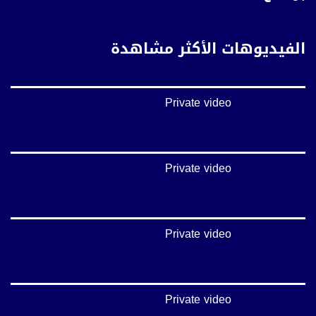
فيميو:
https://vimeo.com/musawachannel
الفيديوهات الأكثر مشاهدة
غوغل+:
://plus.google.com/u/0/b/115185778161375637310/115185778161375637310/posts/p/pub?
_ga=1.123333704.2101815806.1418341384
Private video
#_٤٨
48_#
#فلسطين_٤٨
#فلسطين_48
Private video
falasteen_48#
#عرب_٤٨
arab_48#
#تواصل
Private video
#اكسر_حصارك
#بلشنا_نرجع
#شعب_واحد
#mosawah
#musawa
Private video
#musawachannel