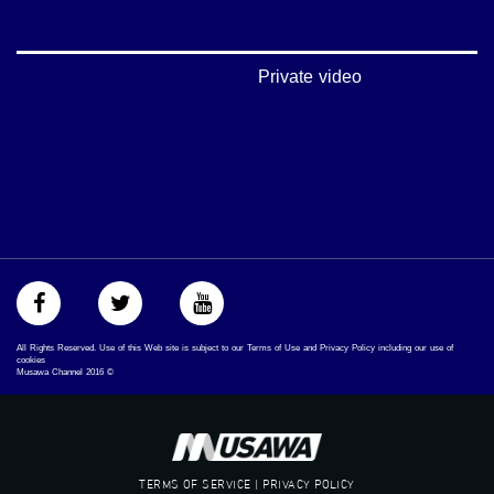
mosawah.com#
#musawachannel.com
#Equality
#égalité
Private video
#مساواة
#حق
#عدالة
#تساوٍ
#تعادل
#تماثل
#تسوية
#معادلة
All Rights Reserved. Use of this Web site is subject to our Terms of Use and Privacy Policy including our use of
cookies
Musawa Channel
2016
©
TERMS OF SERVICE | PRIVACY POLICY