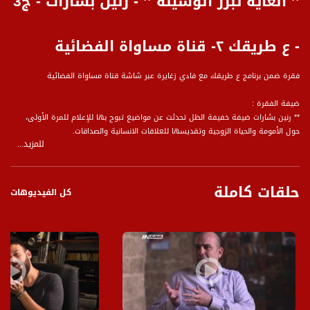
’’ الغاية تبرر الوسيلة ’’ - رنين بشارات - ج3
- ع طريقك ٢- قناة مساواة الفضائية
فقرة ضمن برنامج ع طريقك مع فادي زغايرة عبر شاشة قناة مساواة الفضائية
ضيفة الفقرة :
** رنين بشارات ضيفة خفيفة الظل تحدثت عن مواضيع تبوح بها للإعلام للمرة الأولى،
حول الأمومة والحياة الزوجية وتقديسها للعلاقات الانسانية والصداقات.
للمزيد...
الفقرة الاخيرة فقد رافقنا رنين الى احدى عروضها المسرحية لستاند اب "ام منى" في
احضان الطبيعة وهناك تحدثنا عن الجرأة في الطرح.. ولو لم تكن رنين موجودة خلف
حلقات كاملة
شخصية ام منى هل ستكون في هذه الجرأة؟؟ فقالت "بالتأكيد لا!!! لأن ام منى امرأة
كل الفيديوهات
كبيرة في السن وبسيطة جداً فكل كلمة تخرج منها ممكن ان نتقبلها برحابة صدر وعفوية
واهمها نقد ام منى".
وبنهاية الحلقة حضرت ام منى للتصوير وكان لها ما تقول .
برنامج حواري يعتمد في فكرته على الحوار مع الضيف داخل سيارة يقودها مقدم البرنامج
والتي تخرج بشكل دائم من الناصرة في جولة الى بلدة عربية اخرى يختارها الضيف.
الضيوف من مجالات متنوعة من الحقل السياسي والاجتماعي، فنانين ومثقفين