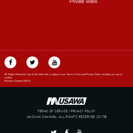
Private video
#musawa
#musawachannel
mosawah.com#
#musawachannel.com
#Equality
#égalité
#مساواة
#حق
#عدالة
#تساوٍ
#تعادل
#تماثل
All Rights Reserved. Use of this Web site is subject to our Terms of Use and Privacy Policy including our use of
#تسوية
cookies
Musawa Channel
2016
©
#معادلة
TERMS OF SERVICE | PRIVACY POLICY
©2017 MUSAWA CHANNEL. ALL RIGHTS RESERVED.