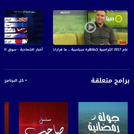
عام 2017 الترامبية كظاهرة سياسية .. ما قرارات وشكل السياسة الدولية ؟ عايدة توما،منعم حلبي،31.12.2017
أخبار اقتصادية - سوق العملة -4-11-2017 - قناة مساواة الفضائية - nnel
برامج متعلقة
< كل البرنامج