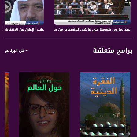
لبيد يمارس ضغوطا على غانتس للانسحاب من سباق انتخابات الكنيست،اخبارمساواة،.02.21
عقب الإعلان عن الانتخابات الإ
برامج متعلقة
< كل البرنامج