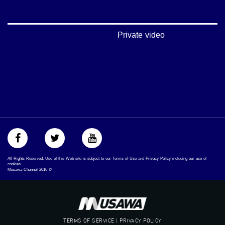
‫#‏تساوٍ‬
‫#‏تعادل‬
‫#‏تماثل‬
‫#‏تسوية‬
Private video
‫#‏معادلة‬
All Rights Reserved. Use of this Web site is subject to our Terms of Use and Privacy Policy including our use of
cookies
Musawa Channel
2016
©
TERMS OF SERVICE | PRIVACY POLICY