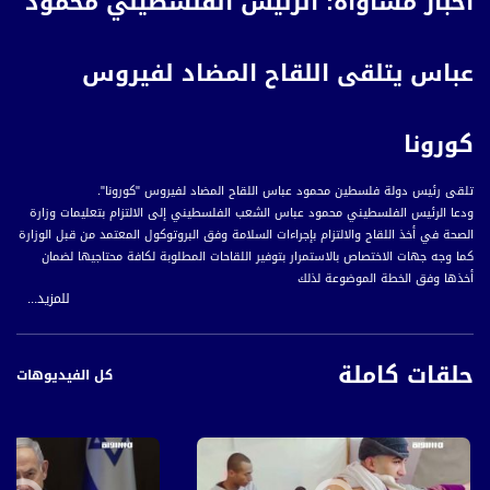
أخبار مساواة: الرئيس الفلسطيني محمود
عباس يتلقى اللقاح المضاد لفيروس
كورونا
تلقى رئيس دولة فلسطين محمود عباس اللقاح المضاد لفيروس "كورونا".
ودعا الرئيس الفلسطيني محمود عباس الشعب الفلسطيني إلى الالتزام بتعليمات وزارة
الصحة في أخذ اللقاح والالتزام بإجراءات السلامة وفق البروتوكول المعتمد من قبل الوزارة
كما وجه جهات الاختصاص بالاستمرار بتوفير اللقاحات المطلوبة لكافة محتاجيها لضمان
أخذها وفق الخطة الموضوعة لذلك
للمزيد...
قناة مساواة الفضائية، صوت فلسطينيي الداخل - لاول مرة منذ ٧٠ عام
حلقات كاملة
كل الفيديوهات
قناة مساواة الفضائية تبث عبر الحيّز الفضائي الفلسطيني PalSat وعلى مدار القمر
NileSat من خلال التردد التالي :
Downlink frequency - الترد :
12645 MHZ