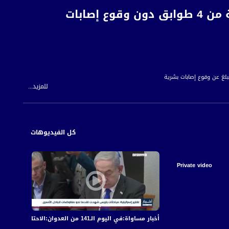
إصابات
لغ عن وقوع إصابات بشرية
للمزيد...
يلية وخبراء الحرائق التحقيق لمعرفة أسباب وملابسات اندلاع الحريق.
كل الفيديوهات
Private video
أخبار مساواة:في اليوم الـ141 من العدوان:الاحتلال يكثف قصفه على قطاع غزة مخلّفا عشرات الشهداء والجرحى
أخبار مساواة: في الي