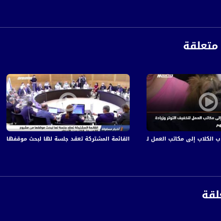
متعلقة
القائمة المشتركة تعقد جلسة لها لبحث موقفها من مشرو
anafalasteeni@m
لقة
www.mu