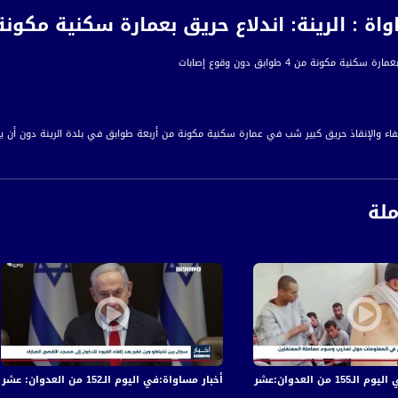
: الرينة: اندلاع حريق بعمارة سكنية مكونة من 4 طوابق دون وقوع 
كنية مكونة من 4 طوابق دون وقوع إصابات
اء والإنقاذ حريق كبير شب في عمارة سكنية مكونة من أربعة طوابق في بلدة الرينة دون أن يب
إخراج الدخان الكثيف وإخماد الحريق الذي أسفر عن أضرار جسيمة بالمكان، وباشرت الشرطة الإسرائ
ملة
ة، صوت فلسطينيي الداخل - لاول مرة منذ ٧٠ عام
الفضائي الفلسطيني PalSat وعلى مدار القمر NileSat من خلال التردد التالي :
 :
في قصف الاحتلال المتواصل على قطاع غزة
أخبار مساواة:في اليوم الـ152 من العدوان: عشرات الشهداء والجرحى في قصف الاحتلال المتواصل على قطاع غزة