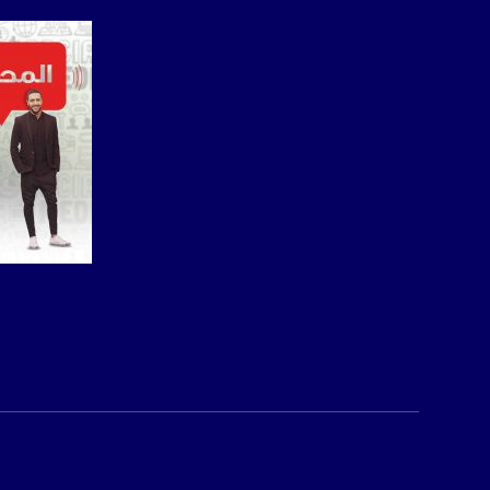
فيسبوك:
com/musawachannel
تويتر:
.com/musawachannel
يوتيوب:
X8PX53ek2Zg/feed
بينترست:
com/musawachannel
فيميو:
صفحة ال
com/musawachannel
غوغل+:
815806.1418341384
#_٤٨
48_#
‫#‏فلسطين_٤٨‬