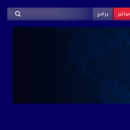
باشر
برامج