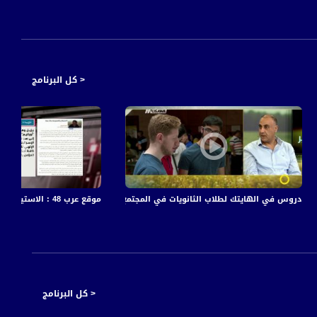
< كل البرنامج
ع قانون حل الكنيست الأربعاء،الكاملة،اخبار،01.12.20
موقع عرب 48 : الاستيطان والصهيونية بحلة دينية،سليمان أبو ارشيد،مترو الصحافة،27.6.2018، مساواة
دروس في الهايتك لطلاب الثانويات في المجتمع - لجين عبد الرازق،فادي عبود - صباحنا غير-
< كل البرنامج