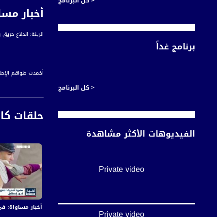
< كل البرنامج
أخبار مساواة 
الرينة: اندلاع حريق بعمارة س
برنامج غداً
أخمدت طواقم الإطف
< كل البرنامج
وتمكنت الطواقم من 
حلقات كا
الفيديوهات الأكثر مشاهدة
قناة مساواة الفضائي
قناة مساواة الفضائية تبث عبر الحيّز 
Private video
Downlink frequency - الترد
12645 MHZ
Polarity - الاستقطاب:
أخبار مساواة: في اليوم الـ155 من العدوان:عشرات الشهداء والجرحى 
Horizontal
Private video