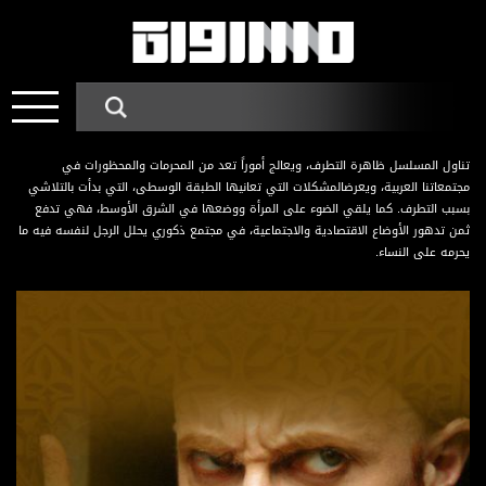
تناول المسلسل ظاهرة التطرف، ويعالج أموراً تعد من المحرمات والمحظورات في
مجتمعاتنا العربية، ويعرضالمشكلات التي تعانيها الطبقة الوسطى، التي بدأت بالتلاشي
بسبب التطرف. كما يلقي الضوء على المرأة ووضعها في الشرق الأوسط، فهي تدفع
ثمن تدهور الأوضاع الاقتصادية والاجتماعية، في مجتمع ذكوري يحلل الرجل لنفسه فيه ما
يحرمه على النساء.