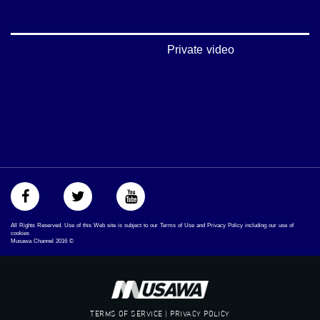
#musawachannel.com
‪#‎Equality‬
‪#‎égalité‬
‫#‏مساواة‬
Private video
‫#‏حق‬
‫#‏عدالة‬
‫#‏تساوٍ‬
‫#‏تعادل‬
‫#‏تماثل‬
‫#‏تسوية‬
‫#‏معادلة‬
All Rights Reserved. Use of this Web site is subject to our Terms of Use and Privacy Policy including our use of
cookies
Musawa Channel
2016
©
TERMS OF SERVICE | PRIVACY POLICY