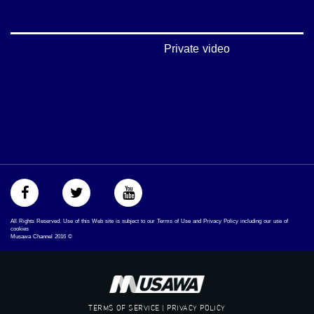
‫#‏شعب_واحد‬
‪#‎mosawah‬
#musawa
#musawachannel
Private video
mosawah.com#
#musawachannel.com
‪#‎Equality‬
‪#‎égalité‬
‫#‏مساواة‬
‫#‏حق‬
‫#‏عدالة‬
‫#‏تساوٍ‬
‫#‏تعادل‬
‫#‏تماثل‬
‫#‏تسوية‬
‫#‏معادلة‬
All Rights Reserved. Use of this Web site is subject to our Terms of Use and Privacy Policy including our use of
cookies
Musawa Channel
2016
©
TERMS OF SERVICE | PRIVACY POLICY