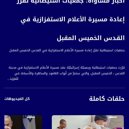
أخبار مساواة: جمعيات استيطانية تقرّر
إعادة مسيرة الأعلام الاستفزازية في
القدس الخميس المقبل
جمعيات استيطانية تقرّر إعادة مسيرة الأعلام الاستفزازية في القدس الخميس المقبل
قرّرت جمعيات استيطانية ويمينيّة إسرائيليّة عقد مسيرة الأعلام الاستفزازية في مدينة
القدس ، الخميس المقبل، والتي ستمرّ من أبواب العامود والساهرة والأسباط، في
للمزيد...
طريقها إلى حائط البراق
وكان من المقرّر أن تجرى هذه المسيرة في ذكرى احتلال الشطر الشرقي من القدس، قبل
حلقات كاملة
أن يُعدّل مسارها نتيجة لضغوط شعبية ودولية، لتلغى لاحقًا مع تصاعد الهبة الشعبية
كل الفيديوهات
ضد عدوان الاحتلال واستفزاز قطعان المستوطنين في المسجد الأقصى والشيخ جراح.
وتنظم هذه المسيرة منذ ثلاثين عامًا، ويشارك فيها عادة عشرات الآلاف من المستوطنين
يحملون الأعلام الإسرائيليّة، مقتحمين المسجد الأقصى المبارك، عبر الأحياء الفلسطينيّة
في المدينة، ،التي تشهد هتافات عنصرية تحريضية ضد العرب والفلسطينيين.