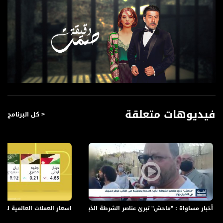
فيديوهات متعلقة
< كل البرنامج
اسعار العملات العالمية لهذا اليوم،أخبار
أخبار مساواة : "ماحش" تبرئ عناصر الشرطة الذين اعتدوا بوحشية على النائب عو