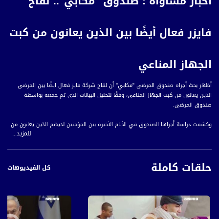
أخبار مساواة : صندوق "مكابي".. لقاح
فايزر فعال أيضًا بين الذين يعانون من كبت
الجهاز المناعي
أظهر بحث أجراه صندوق المرضى "مكابي" أن لقاح شركة فايز فعال ايضًا بين المرضى
الذين يعانون من كبت الجهاز المناعي، وفقًا لتحليل البيانات الذي تم جمعه بواسطة
صندوق المرضى.
وكشفت دراسة أجراها الصندوق في الأيام الأخيرة بين المؤمنين لديهم الذين يعانون من
للمزيد...
كبت الجهاز المناعي، أن اللقاح أقل فعالية بينهم بشكل طفيف مقارنة مع الآخرين، لكنه
يقلل بشكل كبير من خطر المرض بحالة خطيرة بسبب كورونا.
حلقات كاملة
ووجد البحث أن خطر التعرض لحالة مرض خطيرة بسبب كورونا بين المرضى الذين يعانون من
كل الفيديوهات
كبت جهاز المناعة ولم يتم تطعيمهم ضد الفيروس كان أعلى بعشر مرات من فرصة أولئك
الذين مر أسبوع أو أكثر منذ أن تلقوا الجرعة الثانية من اللقاح.