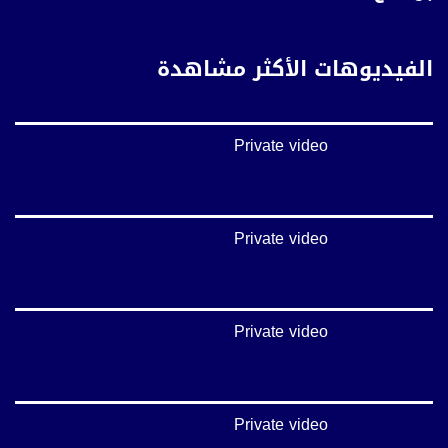
بينترست:
https://www.pinterest.com/musawachannel
الفيديوهات الأكثر مشاهدة
فيميو:
https://vimeo.com/musawachannel
Private video
غوغل+:
://plus.google.com/u/0/b/115185778161375637310/115185778161375637310/posts/p/pub?
_ga=1.123333704.2101815806.1418341384
#_٤٨
Private video
48_#
‫#‏فلسطين_٤٨‬
‫#‏فلسطين_48‬
‪falasteen_48#‎‬
Private video
‫#‏عرب_٤٨
‪‎arab_48#‬
‫#‏تواصل‬
‫#‏اكسر_حصارك‬
‫#‏بلشنا_نرجع‬
Private video
‫#‏شعب_واحد‬