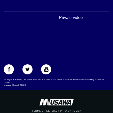
‪#‎mosawah‬
#musawa
#musawachannel
mosawah.com#
Private video
#musawachannel.com
‪#‎Equality‬
‪#‎égalité‬
‫#‏مساواة‬
‫#‏حق‬
‫#‏عدالة‬
‫#‏تساوٍ‬
‫#‏تعادل‬
‫#‏تماثل‬
‫#‏تسوية‬
‫#‏معادلة‬
All Rights Reserved. Use of this Web site is subject to our Terms of Use and Privacy Policy including our use of
cookies
Musawa Channel
2016
©
TERMS OF SERVICE | PRIVACY POLICY